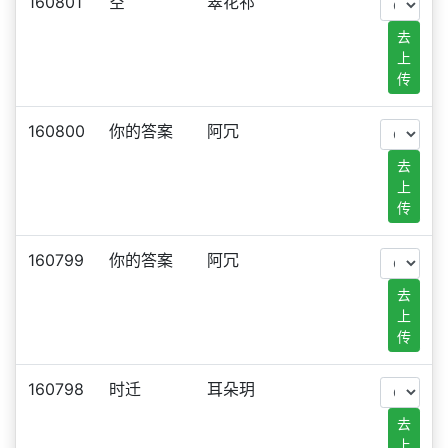
160801
空
翠花祁
去
上
传
160800
你的答案
阿冗
去
上
传
160799
你的答案
阿冗
去
上
传
160798
时迁
耳朵玥
去
上