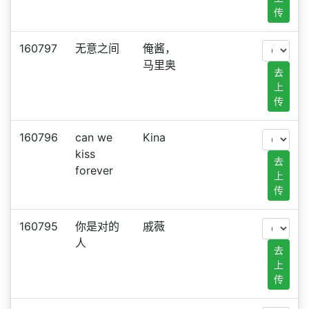
传
160797
无意之间
俺酱，
马里奥
去
上
传
160796
can we
Kina
kiss
去
forever
上
传
160795
你是对的
戚薇
人
去
上
传