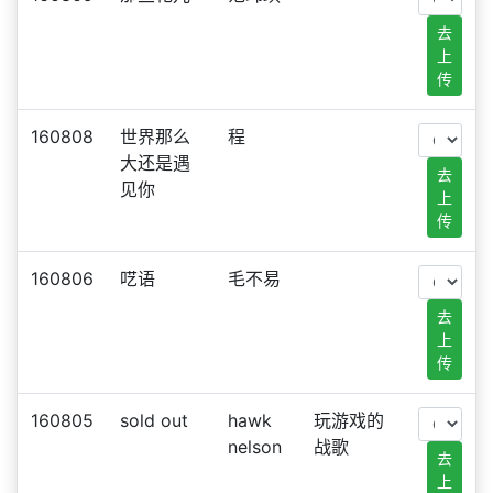
去
上
传
160808
世界那么
程
大还是遇
去
见你
上
传
160806
呓语
毛不易
去
上
传
160805
sold out
hawk
玩游戏的
nelson
战歌
去
上