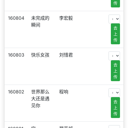
传
160804
未完成的
李宏毅
瞬间
去
上
传
160803
快乐女孩
刘惜君
去
上
传
160802
世界那么
程响
大还是遇
去
见你
上
传