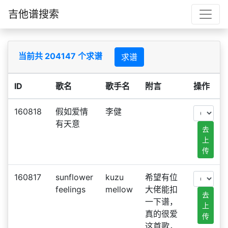
吉他谱搜索
当前共 204147 个求谱
求谱
ID
歌名
歌手名
附言
操作
160818
假如爱情
李健
有天意
去
上
传
160817
sunflower
kuzu
希望有位
feelings
mellow
大佬能扣
去
一下谱，
上
真的很爱
传
这首歌，