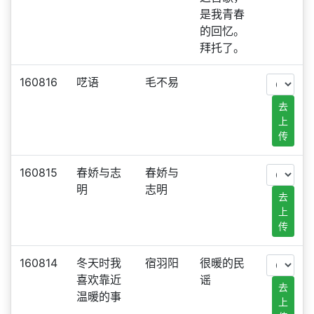
是我青春
的回忆。
拜托了。
160816
呓语
毛不易
去
上
传
160815
春娇与志
春娇与
明
志明
去
上
传
160814
冬天时我
宿羽阳
很暖的民
喜欢靠近
谣
去
温暖的事
上