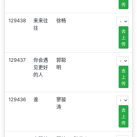
传
129438
来来往
徐畅
往
去
上
传
129437
你会遇
郭聪
见更好
明
去
的人
上
传
129436
谁
寥骏
涛
去
上
传