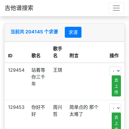
吉他谱搜索
当前共 204145 个求谱
求谱
歌手
ID
歌名
名
附言
操作
129454
站着等
王琪
你三千
去
年
上
传
129453
你好不
周兴
简单点的 那个
好
哲
太难了
去
上