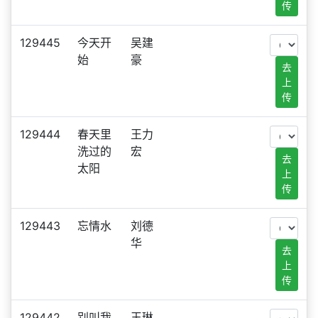
传
129445
今天开
吴建
始
豪
去
上
传
129444
春天里
王力
洗过的
宏
去
太阳
上
传
129443
忘情水
刘德
华
去
上
传
129442
别叫我
王琳