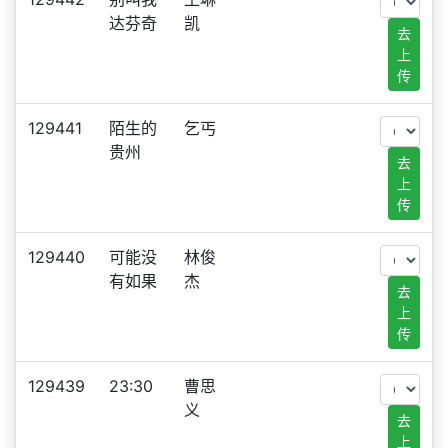
达芬奇
凯
去
上
传
129441
陌生的
乞丐
贵州
去
上
传
129440
可能没
林俊
有如果
杰
去
上
传
129439
23:30
曹思
义
去
上