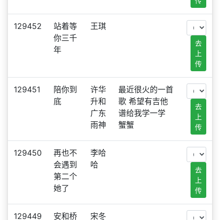
传
129452
站着等
王琪
你三千
去
年
上
传
129451
陪你到
许华
最近很火的一首
底
升和
歌 希望有吉他
去
广东
谱给我学一学
上
雨神
蟹蟹
传
129450
再也不
李哈
会遇到
哈
去
第二个
上
她了
传
129449
安和桥
宋冬