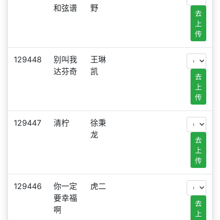
和弦谱
野
去
上
传
129448
别叫我
王琳
达芬奇
凯
去
上
传
129447
清柠
徐秉
龙
去
上
传
129446
你一定
虎二
要幸福
去
啊
上