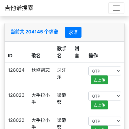
吉他谱搜索
当前共 204145 个求谱
求谱
歌手
附
ID
歌名
名
言
操作
128024
秋殇别恋
牙牙
乐
去上传
128023
大手拉小
梁静
手
茹
去上传
128022
大手拉小
梁静
手
茹