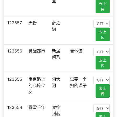
宝
去上
传
123557
天份
薛之
谦
去上
传
123556
觉醒都市
新居
吉他谱
昭乃
去上
传
123555
南京路上
何大
需要一个
的心碎少
河
扫的谱子
去上
女
传
123554
霜雪千年
双笙
封茗
去上