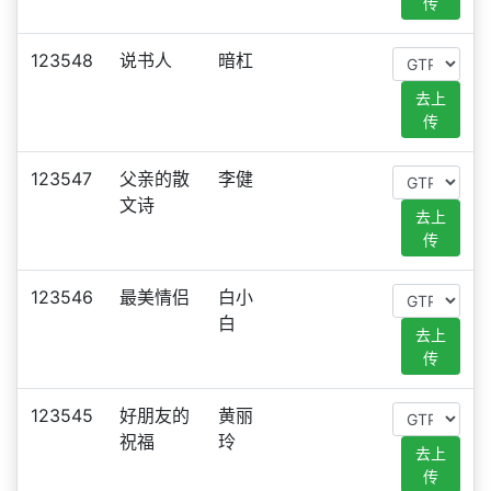
传
123548
说书人
暗杠
去上
传
123547
父亲的散
李健
文诗
去上
传
123546
最美情侣
白小
白
去上
传
123545
好朋友的
黄丽
祝福
玲
去上
传