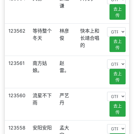
谦
去上
传
123562
等待整个
林彦
快本上和
冬天
俊
长靖合唱
去上
的
传
123561
南方姑
赵
娘。
雷。
去上
传
123560
流星不下
严艺
雨
丹
去上
传
123558
安阳安阳
孟大