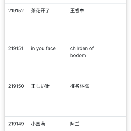
219152
茶花开了
王睿卓
219151
in you face
chilrden of
bodom
219150
正しい街
椎名林檎
219149
小圆满
阿兰