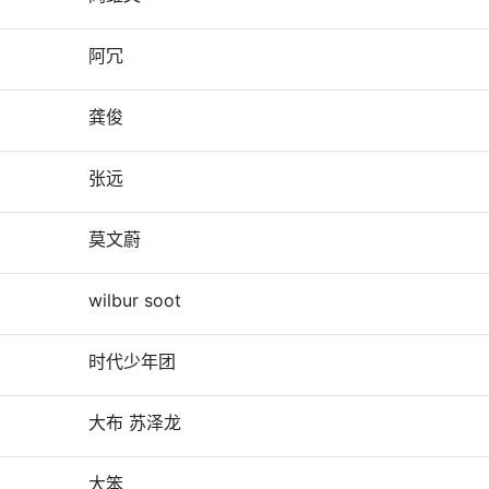
阿冗
龚俊
张远
莫文蔚
wilbur soot
时代少年团
大布 苏泽龙
大笨