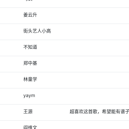
姜云升
街头艺人小高
不知道
郑中基
林童学
yaym
王源
超喜欢这首歌，希望能有谱
阎维文