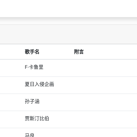
歌手名
附言
F·卡鲁里
夏日入侵企画
孙子涵
贾斯汀比伯
马良