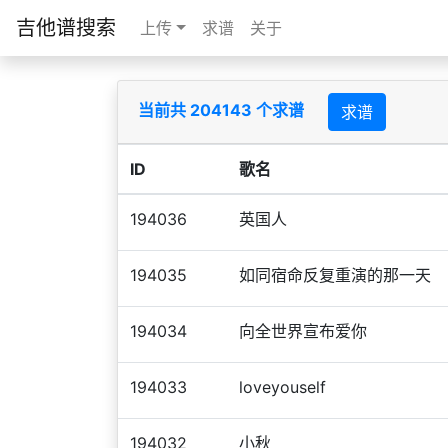
吉他谱搜索
上传
求谱
关于
当前共 204143 个求谱
求谱
ID
歌名
194036
英国人
194035
如同宿命反复重演的那一天
194034
向全世界宣布爱你
194033
loveyouself
194032
小秋