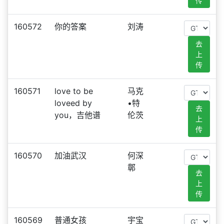
传
160572
你的答案
刘涛
去
上
传
160571
love to be
马克
loveed by
•特
去
you，吉他谱
伦茨
上
传
160570
加油武汉
何深
鄣
去
上
传
160569
普通女孩
宇宝