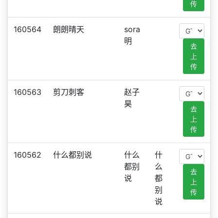
传
160564
朗朗晴天
sora
明
去
上
传
160563
剪刀刺客
赵子
昊
去
上
传
160562
什么都别说
什么
什
都别
么
去
说
都
上
别
传
说