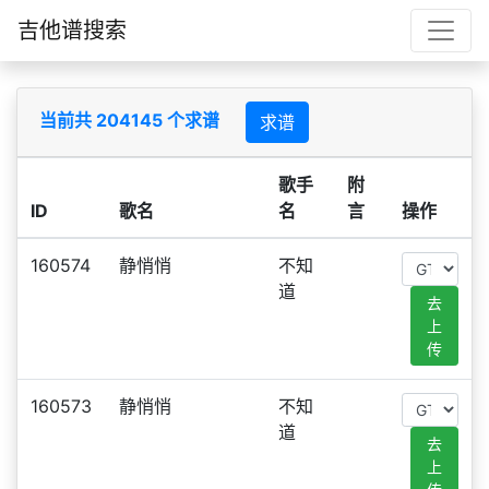
吉他谱搜索
当前共 204145 个求谱
求谱
歌手
附
ID
歌名
名
言
操作
160574
静悄悄
不知
道
去
上
传
160573
静悄悄
不知
道
去
上