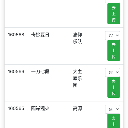
去
上
传
160568
奇妙夏日
痛仰
乐队
去
上
传
160566
一刀七段
大主
宰乐
去
团
上
传
160565
隔岸观火
高源
去
上