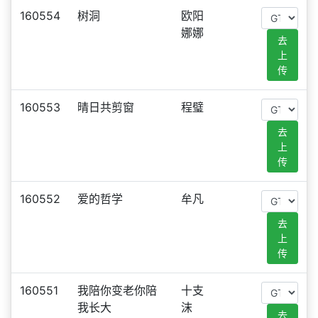
160554
树洞
欧阳
娜娜
去
上
传
160553
晴日共剪窗
程璧
去
上
传
160552
爱的哲学
牟凡
去
上
传
160551
我陪你变老你陪
十支
我长大
沫
去