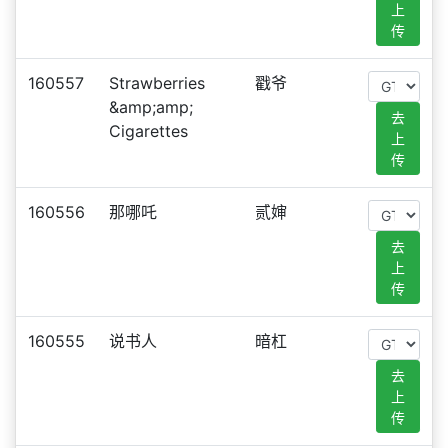
上
传
160557
Strawberries
戳爷
&amp;amp;
去
Cigarettes
上
传
160556
那哪吒
贰婶
去
上
传
160555
说书人
暗杠
去
上
传