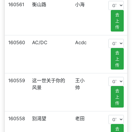
160561
衡山路
小海
去
上
传
160560
AC/DC
Acdc
去
上
传
160559
这一世关于你的
王小
风景
帅
去
上
传
160558
别渴望
老田
去