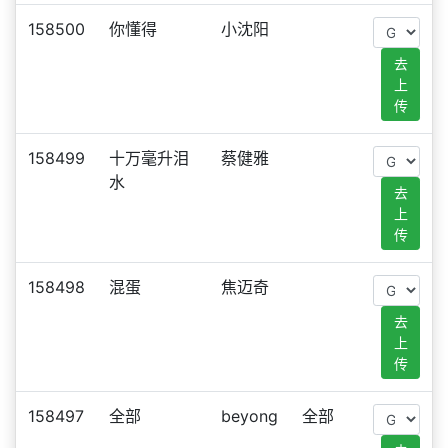
158500
你懂得
小沈阳
去
上
传
158499
十万毫升泪
蔡健雅
水
去
上
传
158498
混蛋
焦迈奇
去
上
传
158497
全部
beyong
全部