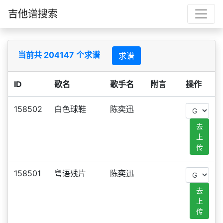
吉他谱搜索
当前共 204147 个求谱
求谱
ID
歌名
歌手名
附言
操作
158502
白色球鞋
陈奕迅
去
上
传
158501
粤语残片
陈奕迅
去
上
传