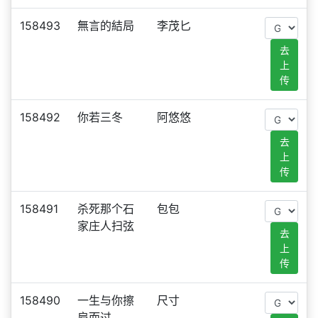
158493
無言的結局
李茂匕
去
上
传
158492
你若三冬
阿悠悠
去
上
传
158491
杀死那个石
包包
家庄人扫弦
去
上
传
158490
一生与你擦
尺寸
肩而过