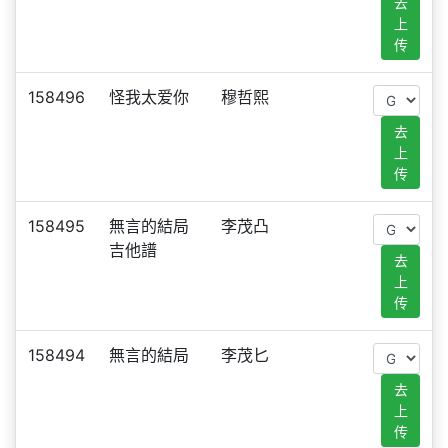
去
上
传
158496
怪我太爱你
穆哲熙
去
上
传
158495
無言的結局
李茂凸
吉他譜
去
上
传
158494
無言的結局
李茂匕
去
上
传