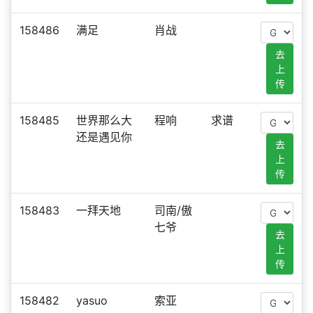
158486
满足
肖战
去
上
传
158485
世界那么大
程响
求谱
还是遇见你
去
上
传
158483
一拜天地
司南/傲
七爷
去
上
传
158482
yasuo
索亚