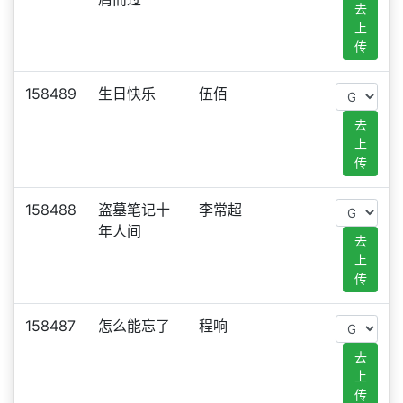
去
上
传
158489
生日快乐
伍佰
去
上
传
158488
盗墓笔记十
李常超
年人间
去
上
传
158487
怎么能忘了
程响
去
上
传