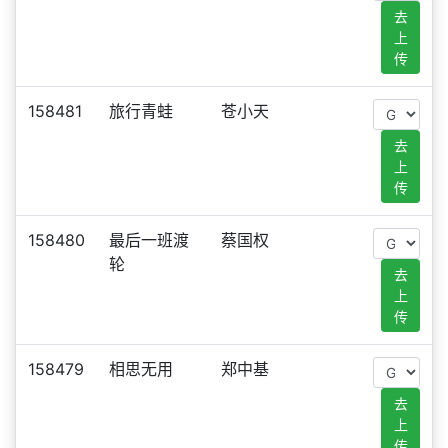
去
上
传
158481
旅行青蛙
苍小天
去
上
传
158480
最后一班渡
蔡国权
轮
去
上
传
158479
相思无用
郑中基
去
上
传