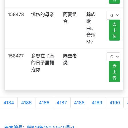
158478
忧伤的母亲
阿夏组
彝族
合
歌
去
曲。
上
音乐
传
Mv
158477
多想在平庸
隔壁老
的日子里拥
樊
去
抱你
上
传
4184
4185
4186
4187
4188
4189
4190
备案编号：皖ICP备15020540号-1