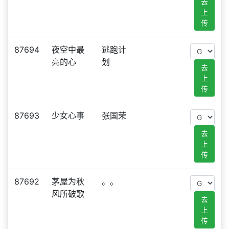
去
上
传
87694
夜空中最
逃跑计
亮的心
划
去
上
传
87693
少女心事
张国荣
去
上
传
87692
茅屋为秋
。。
风所破歌
去
上
传