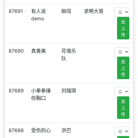
87691
有人说
柳闯
求啊大哥
demo
去
上
传
87690
真善美
花墙乐
队
去
上
传
87689
小拳拳捶
刘瑞琪
你胸口
去
上
传
87688
受伤的心
洪巴