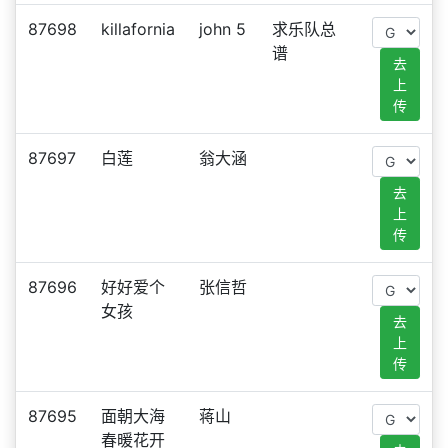
87698
killafornia
john 5
求乐队总
谱
去
上
传
87697
白莲
翁大涵
去
上
传
87696
好好爱个
张信哲
女孩
去
上
传
87695
面朝大海
蒋山
春暖花开