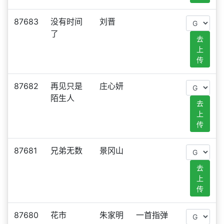
87683
没有时间
刘晋
了
去
上
传
87682
再见只是
庄心妍
陌生人
去
上
传
87681
兄弟无数
景冈山
去
上
传
87680
花市
朱家明
一首指弹