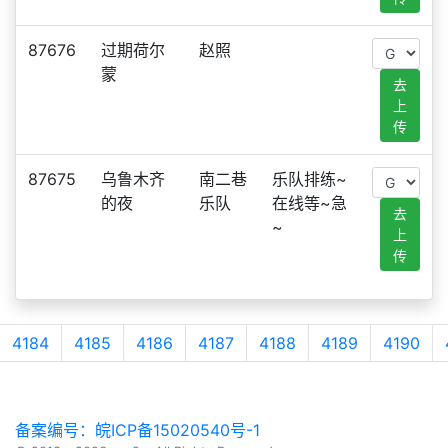
87676
过期荷尔
赵照
蒙
去
上
传
87675
乌鲁木齐
南二巷
乐队排练~
的夜
乐队
在线等~急
去
~
上
传
4184
4185
4186
4187
4188
4189
4190
备案编号：皖ICP备15020540号-1