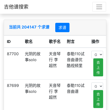
吉他谱搜索
当前共 204147 个求谱
求谱
ID
歌名
歌手名
附言
操作
87700
光阴的故
天音琴
泰勒110试
事solo
行 李
音曲谱优
去
超然
酷视频里
上
传
87699
光阴的故
天音琴
泰勒110试
事solo
行 李
音曲谱
去
超然
上
传