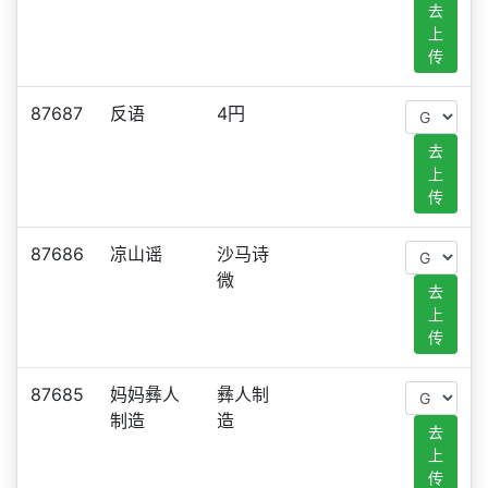
去
上
传
87687
反语
4円
去
上
传
87686
凉山谣
沙马诗
微
去
上
传
87685
妈妈彝人
彝人制
制造
造
去
上
传