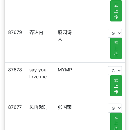
去
上
传
87679
齐达内
麻园诗
人
去
上
传
87678
say you
MYMP
love me
去
上
传
87677
风再起时
张国荣
去
上
传