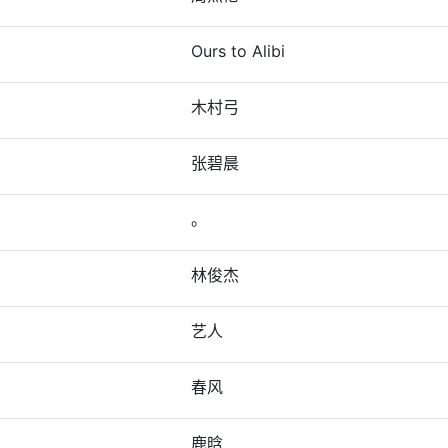
Ours to Alibi
木村弓
张碧晨
。
林俊杰
艺人
春风
鹿晗