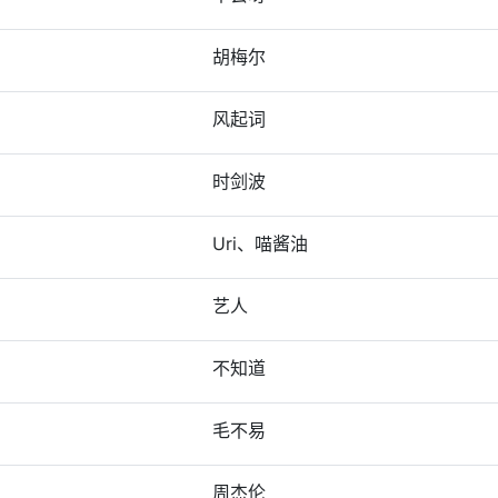
胡梅尔
风起词
时剑波
Uri、喵酱油
艺人
不知道
毛不易
周杰伦