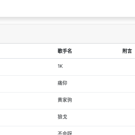
歌手名
附言
1K
痛仰
黄家驹
狼戈
不会呀