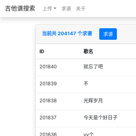
吉他谱搜索
上传
求谱
关于
当前共 204147 个求谱
求谱
ID
歌名
201840
就忘了吧
201839
不
201838
光辉岁月
201837
今天是个好日子
201836
vv个