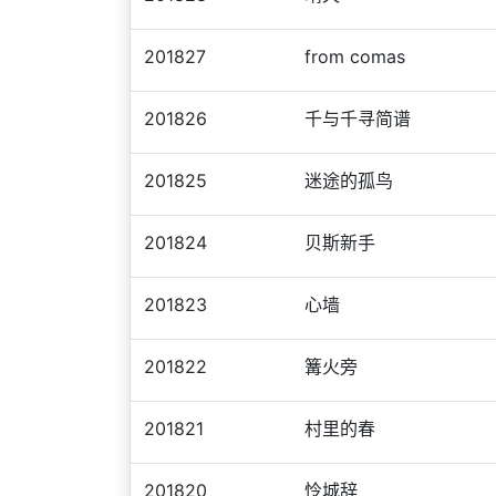
201827
from comas
201826
千与千寻简谱
201825
迷途的孤鸟
201824
贝斯新手
201823
心墙
201822
篝火旁
201821
村里的春
201820
怜城辞