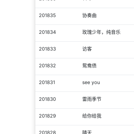
201835
协奏曲
201834
玫瑰少年，纯音乐
201833
访客
201832
鸳鸯债
201831
see you
201830
雷雨季节
201829
给你给我
201828
晴天