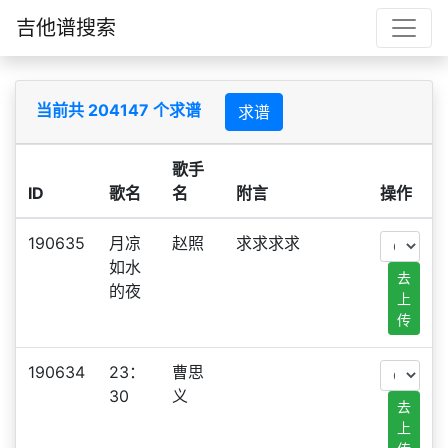
吉他谱搜索
当前共 204147 个求谱
求谱
歌手
ID
歌名
名
附言
操作
190635
月凉
赵照
求求求求
如水
去
的夜
上
传
190634
23：
曹思
30
义
去
上