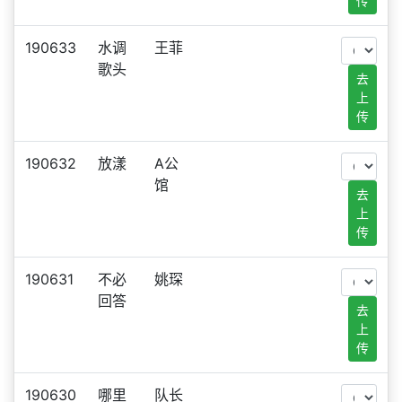
传
190633
水调
王菲
歌头
去
上
传
190632
放漾
A公
馆
去
上
传
190631
不必
姚琛
回答
去
上
传
190630
哪里
队长