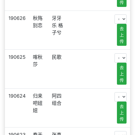
传
190626
秋殇
牙牙
别恋
乐 格
去
子兮
上
传
190625
喀秋
民歌
莎
去
上
传
190624
归来
阿四
吧妞
组合
去
妞
上
传
190623
春天
张真