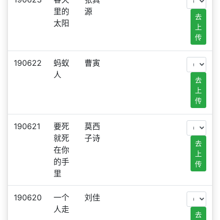
里的
源
去
太阳
上
传
190622
蚂蚁
曹寅
人
去
上
传
190621
要死
莫西
就死
子诗
去
在你
上
的手
传
里
190620
一个
刘佳
人走
去