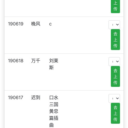
上
传
190619
晚风
c
去
上
传
190618
万千
刘莱
斯
去
上
传
190617
迟到
口水
三国
去
黄忠
上
篇插
传
曲