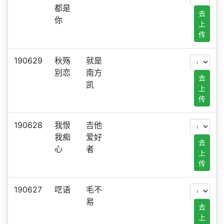
都是
去
你
上
传
190629
秋殇
就是
别恋
南方
去
凯
上
传
190628
我恨
吉他
我痴
爱好
去
心
者
上
传
190627
呓语
毛不
易
去
上