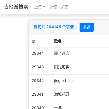
吉他谱搜索
上传
求谱
关于
当前共 204145 个求谱
求谱
ID
歌名
29344
那个远方
29343
阳光宅男
29342
jingle bells
29341
满城花开
29340
十年