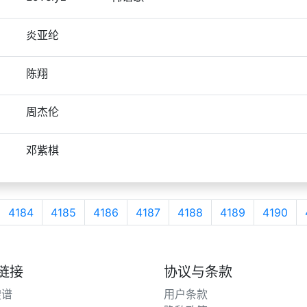
炎亚纶
陈翔
周杰伦
邓紫棋
4184
4185
4186
4187
4188
4189
4190
链接
协议与条款
搜谱
用户条款