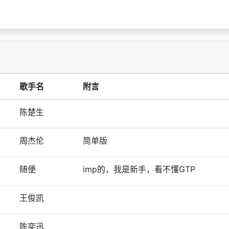
歌手名
附言
陈楚生
周杰伦
简单版
随便
imp的，我是新手，看不懂GTP
王俊凯
陈奕迅