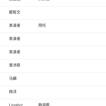
都智文
表演者
拜托
表演者
表演者
曾沛慈
马頔
杨洋
Lovelyz
韩语歌