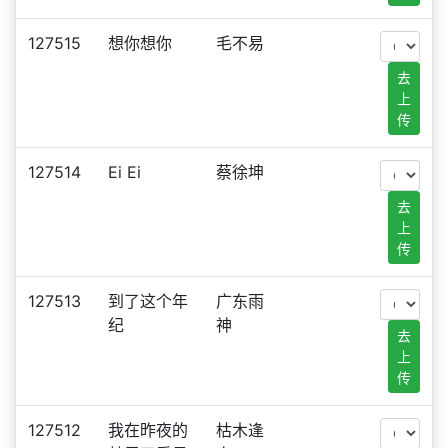
127515
想你想你
毛不易
去
上
传
127514
Ei Ei
蔡徐坤
去
上
传
127513
到了这个年
广东雨
纪
神
去
上
传
127512
我在昨夜的
枯木逢