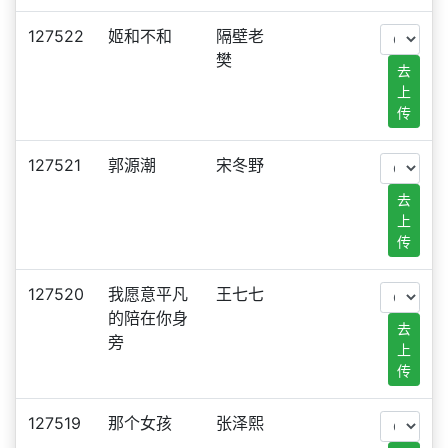
127522
姬和不和
隔壁老
樊
去
上
传
127521
郭源潮
宋冬野
去
上
传
127520
我愿意平凡
王七七
的陪在你身
去
旁
上
传
127519
那个女孩
张泽熙