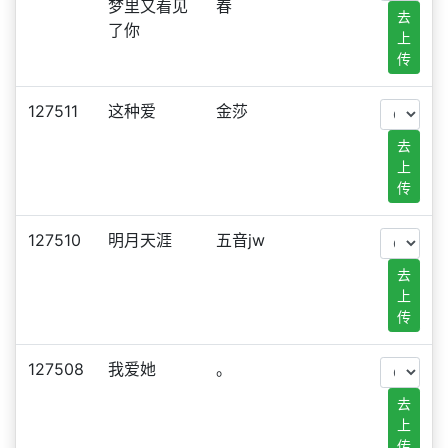
梦里又看见
春
去
了你
上
传
127511
这种爱
金莎
去
上
传
127510
明月天涯
五音jw
去
上
传
127508
我爱她
。
去
上
传