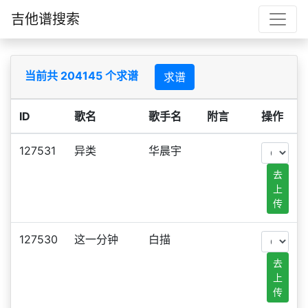
吉他谱搜索
当前共 204145 个求谱
求谱
ID
歌名
歌手名
附言
操作
127531
异类
华晨宇
去
上
传
127530
这一分钟
白描
去
上
传