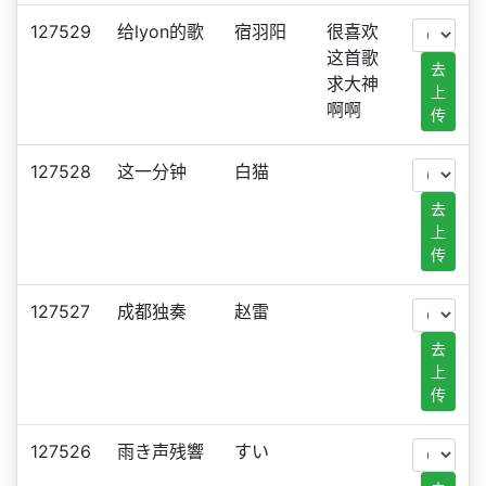
127529
给lyon的歌
宿羽阳
很喜欢
这首歌
去
求大神
上
啊啊
传
127528
这一分钟
白猫
去
上
传
127527
成都独奏
赵雷
去
上
传
127526
雨き声残響
すい