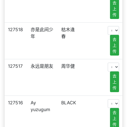
去
上
传
127518
亦是此间少
枯木逢
年
春
去
上
传
127517
永远是朋友
周华健
去
上
传
127516
Ay
BLACK
yuzugum
去
上
传