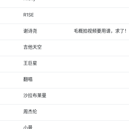
R1SE
谢诗尧
毛概拍视频要用谱，求了！
吉他天空
王巨星
翻唱
沙拉布莱曼
周杰伦
小曼