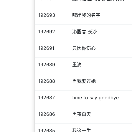
192693
喊出我的名字
192692
沁园春·长沙
192691
只因你伤心
192689
重演
192688
当我娶过她
192687
time to say goodbye
192686
黑夜白天
192685
我这一生