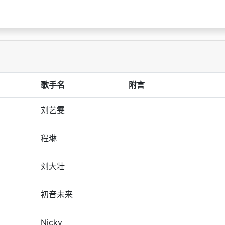
歌手名
附言
刘艺雯
程琳
刘大壮
初音未来
Nicky