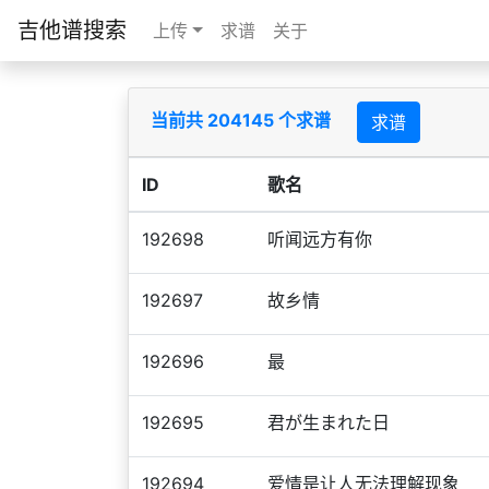
吉他谱搜索
上传
求谱
关于
当前共 204145 个求谱
求谱
ID
歌名
192698
听闻远方有你
192697
故乡情
192696
最
192695
君が生まれた日
192694
爱情是让人无法理解现象