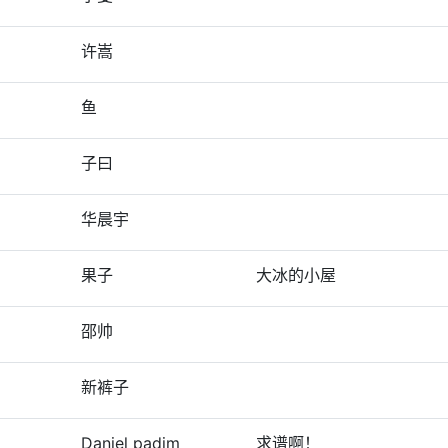
许嵩
鱼
子曰
华晨宇
果子
大冰的小屋
邵帅
新裤子
Daniel padim
求谱啊！