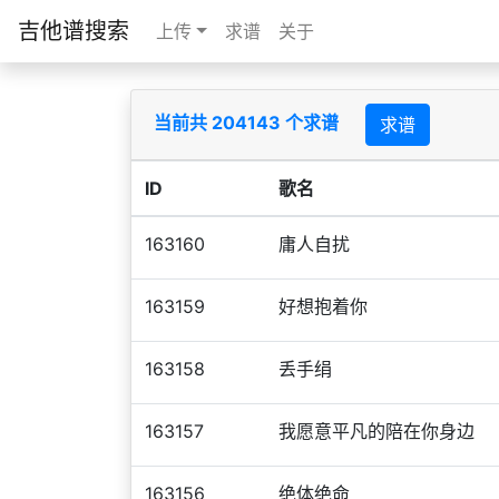
吉他谱搜索
上传
求谱
关于
当前共 204143 个求谱
求谱
ID
歌名
163160
庸人自扰
163159
好想抱着你
163158
丢手绢
163157
我愿意平凡的陪在你身边
163156
绝体绝命