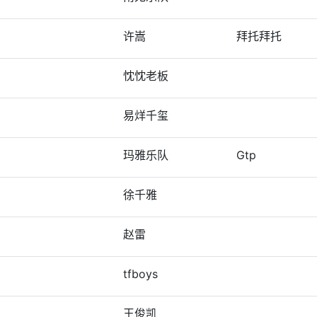
许嵩
拜托拜托
忱忱老板
易烊千玺
玛雅乐队
Gtp
徐千雅
赵雷
tfboys
王俊凯