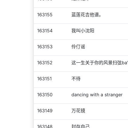
163155
蓝莲花吉他谱。
163154
我叫小沈阳
163153
伶仃谣
163152
这一生关于你的风景扫弦ba'
163151
不待
163150
dancing with a stranger
163149
万花镜
163148
封存自己