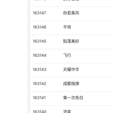
163147
你若乘风
163146
不待
163145
陷落美好
163144
飞行
163143
天耀中华
163142
成都指弹
163141
第一次告白
163140
流星