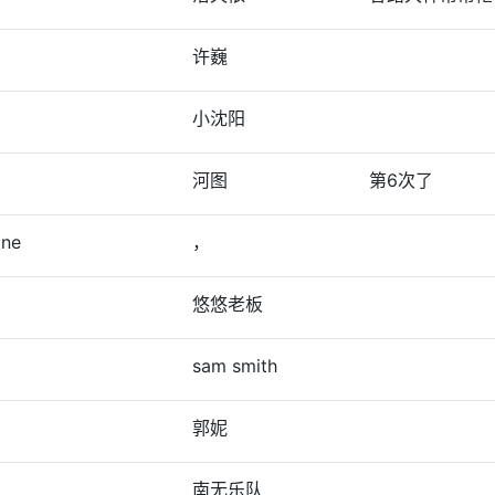
许巍
小沈阳
河图
第6次了
ne
，
悠悠老板
sam smith
郭妮
南无乐队