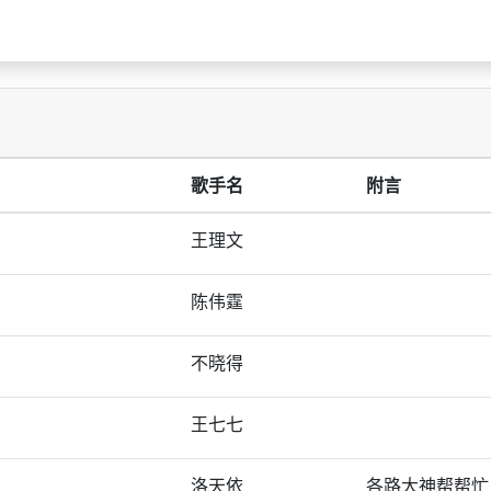
歌手名
附言
王理文
陈伟霆
不晓得
王七七
洛天依
各路大神帮帮忙