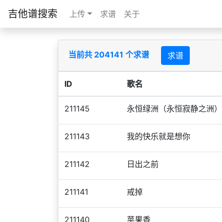
吉他谱搜索
上传
求谱
关于
当前共 204141 个求谱
求谱
ID
歌名
211145
永恒绿洲（永恒寂静之洲）
211143
我的快乐就是想你
211142
日出之前
211141
戒掉
211140
苹果香