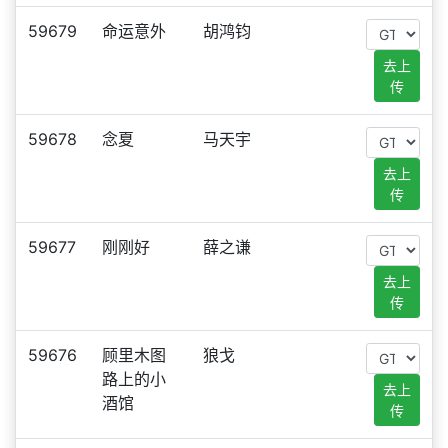
59679
命运意外
胡鸿钧
去上
传
59678
念夏
马天宇
去上
传
59677
刚刚好
薛之谦
去上
传
59676
顾里木图
狼戈
路上的小
去上
酒馆
传