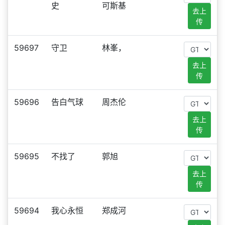
史
可斯基
去上
传
59697
守卫
林峯，
去上
传
59696
告白气球
周杰伦
去上
传
59695
不找了
郭旭
去上
传
59694
我心永恒
郑成河