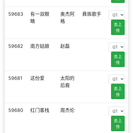
59683
有一双眼
奥杰阿
彝族歌手
睛
格
去上
传
59682
南方姑娘
赵磊
去上
传
59681
这份爱
太阳的
后裔
去上
传
59680
红门客栈
周杰伦
去上
传