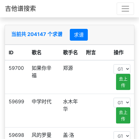
吉他谱搜索
当前共 204147 个求谱
求谱
ID
歌名
歌手名
附言
操作
59700
如果你辛
郑源
福
去上
传
59699
中学时代
水木年
华
去上
传
59698
风的罗曼
盖·洛