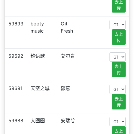
去上
传
59693
booty
Git
music
Fresh
去上
传
59692
维语歌
艾尔肯
去上
传
59691
天空之城
郭燕
去上
传
59688
大圈圈
安瑞兮
去上