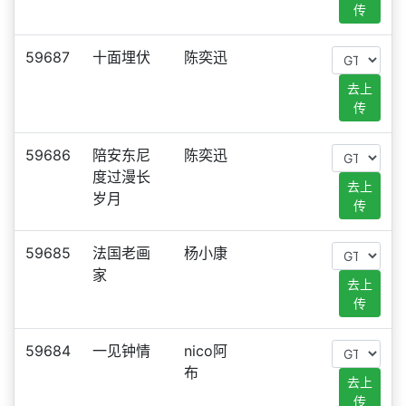
传
59687
十面埋伏
陈奕迅
去上
传
59686
陪安东尼
陈奕迅
度过漫长
去上
岁月
传
59685
法国老画
杨小康
家
去上
传
59684
一见钟情
nico阿
布
去上
传