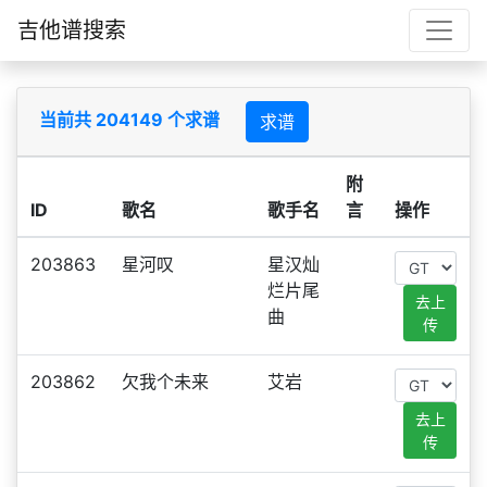
吉他谱搜索
当前共 204149 个求谱
求谱
附
ID
歌名
歌手名
言
操作
203863
星河叹
星汉灿
烂片尾
去上
曲
传
203862
欠我个未来
艾岩
去上
传