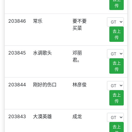
传
203846
常乐
要不要
买菜
去上
传
203845
水调歌头
邓丽
君。
去上
传
203844
刚好的伤口
林彦俊
去上
传
203843
大漠英雄
成龙
去上