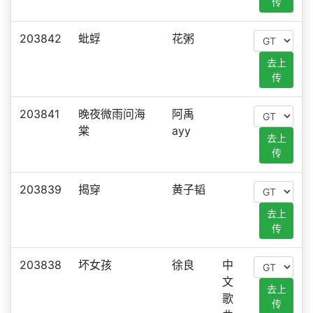
传
203842
蚍蜉
花粥
去上
传
203841
晚夜微雨问海
阿禹
棠
ayy
去上
传
203839
揭穿
黄子韬
去上
传
203838
坏女孩
徐良
中
文
去上
歌
传