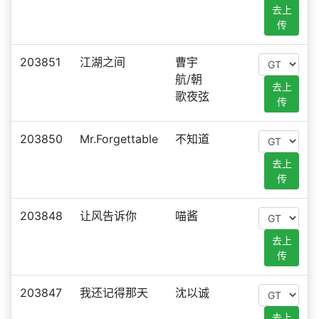
去上
传
203851
江湖之间
曹宇
航/朝
去上
歌夜弦
传
203850
Mr.Forgettable
不知道
去上
传
203848
让风告诉你
喵酱
去上
传
203847
我还记得那天
沈以诚
去上