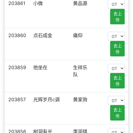
203861
小微
黄品源
去上
传
203860
点石成金
痛仰
去上
传
203859
他坐在
生祥乐
队
去上
传
203857
光辉岁月c调
黄家驹
去上
传
203856
树洞有光
李润祺