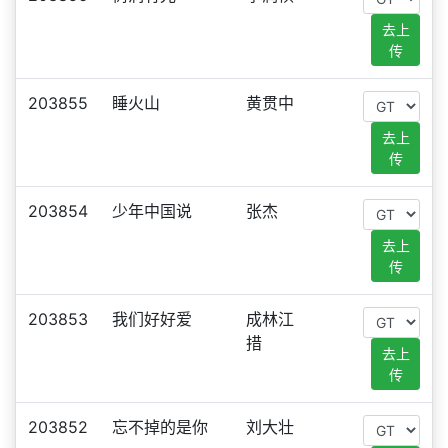
去上
传
203855
睡火山
黄贯中
去上
传
203854
少年中国说
张杰
去上
传
203853
我们好好爱
成林江
措
去上
传
203852
忘不掉的是你
刘大壮