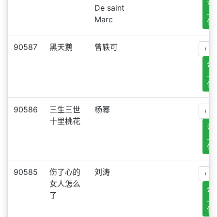
去
De saint
上
Marc
传
90587
黑天鹅
曾轶可
去
上
传
90586
三生三世
杨幂
十里桃花
去
上
传
90585
伤了心的
刘涛
女人怎么
去
了
上
传