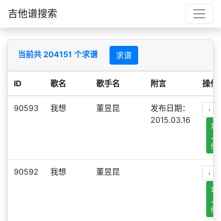
吉他谱搜索
当前共 204151 个求谱
求谱
ID
歌名
歌手名
附言
操作
90593
我想
董昱昆
发布日期：
2015.03.16
去
上
传
90592
我想
董昱昆
去
上
传