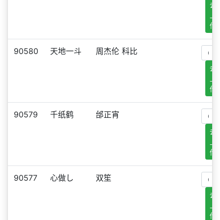
去
上
传
90580
天地一斗
周杰伦 科比
去
上
传
90579
千纸鹤
邰正宵
去
上
传
90577
心做し
双笙
去
上
传