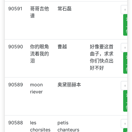
90591
哥哥吉他
常石磊
谱
去
上
传
90590
你的眼角
曹越
好像要这首
流着我的
曲子，求求
去
泪
你们快点出
上
好不好
传
90589
moon
奥黛丽赫本
riever
去
上
传
90588
les
petis
chorsites
chanteurs