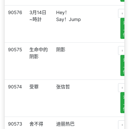
90576
3月14日
Hey！
~時計
Say！Jump
去
上
传
90575
生命中的
阴影
阴影
去
上
传
90574
受罪
张信哲
去
上
传
90573
舍不得
迪丽热巴