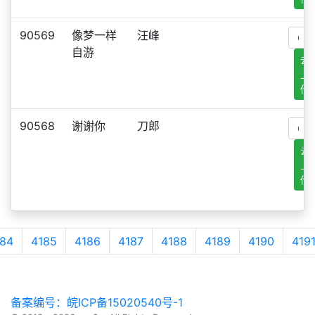
90569
像梦一样
汪峰
自游
去
上
传
90568
谢谢你
刀郎
去
上
传
84
4185
4186
4187
4188
4189
4190
419
备案编号：皖ICP备15020540号-1