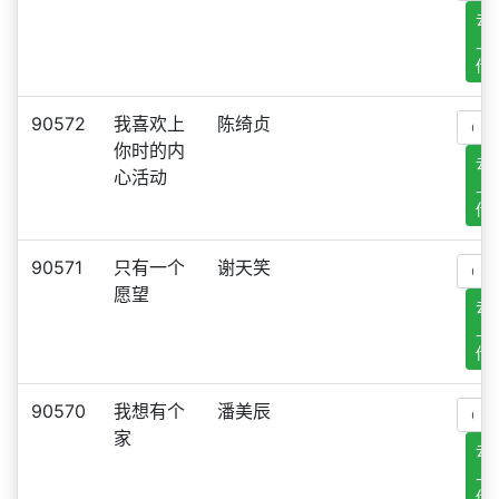
去
上
传
90572
我喜欢上
陈绮贞
你时的内
去
心活动
上
传
90571
只有一个
谢天笑
愿望
去
上
传
90570
我想有个
潘美辰
家
去
上
传