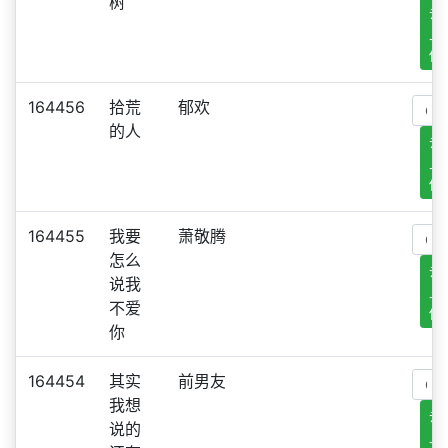
树
去
上
传
164456
拾荒
郁欢
的人
去
上
传
164455
我要
萧敬腾
怎么
去
说我
上
不爱
传
你
164454
其实
前男友
我想
去
说的
上