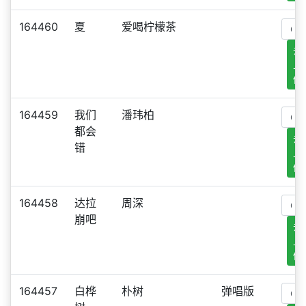
164460
夏
爱喝柠檬茶
去
上
传
164459
我们
潘玮柏
都会
去
错
上
传
164458
达拉
周深
崩吧
去
上
传
164457
白桦
朴树
弹唱版