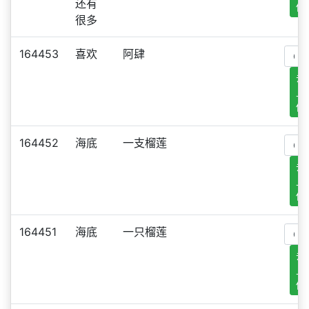
还有
传
很多
164453
喜欢
阿肆
去
上
传
164452
海底
一支榴莲
去
上
传
164451
海底
一只榴莲
去
上
传