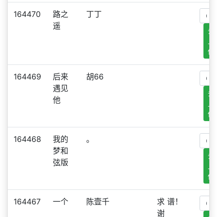
164470
路之
丁丁
遥
去
上
传
164469
后来
胡66
遇见
去
他
上
传
164468
我的
。
梦和
去
弦版
上
传
164467
一个
陈壹千
求 谱！
谢