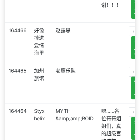
去
谢！！！
上
传
164466
好像
赵露思
掉进
去
爱情
上
海里
传
164465
加州
老鹰乐队
旅馆
去
上
传
164464
Styx
MYTH
嗯……各
helix
&amp;amp;ROID
位哥哥姐
去
姐们，真
上
的超级喜
传