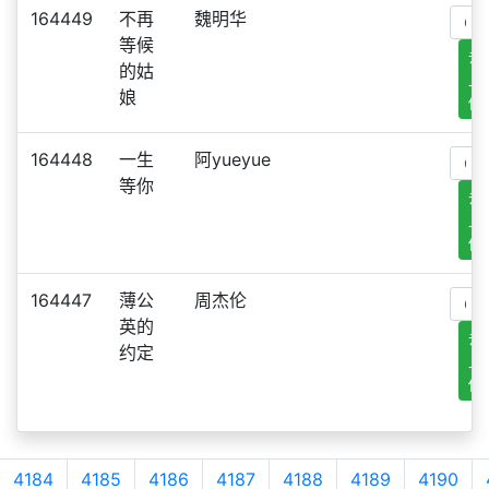
164449
不再
魏明华
等候
去
的姑
上
娘
传
164448
一生
阿yueyue
等你
去
上
传
164447
薄公
周杰伦
英的
去
约定
上
传
4184
4185
4186
4187
4188
4189
4190