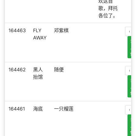
欢这首
歌，拜托
各位了。
164463
FLY
邓紫棋
AWAY
去
上
传
164462
黑人
随便
抬馆
去
上
传
164461
海底
一只榴莲
去
上
传