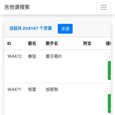
吉他谱搜索
当前共 204147 个求谱
求谱
ID
歌名
歌手名
附言
操作
164472
春弦
塞壬唱片
去
上
传
164471
惊雷
加密狗
去
上
传