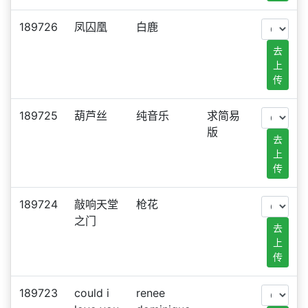
189726
凤囚凰
白鹿
去
上
传
189725
葫芦丝
纯音乐
求简易
版
去
上
传
189724
敲响天堂
枪花
之门
去
上
传
189723
could i
renee