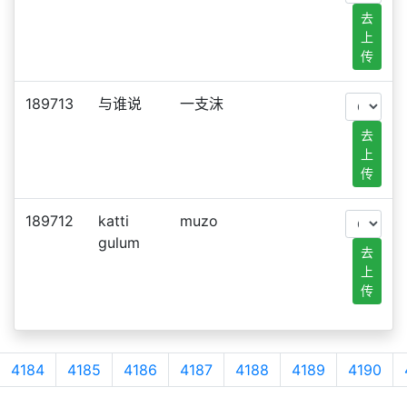
去
上
传
189713
与谁说
一支沫
去
上
传
189712
katti
muzo
gulum
去
上
传
4184
4185
4186
4187
4188
4189
4190