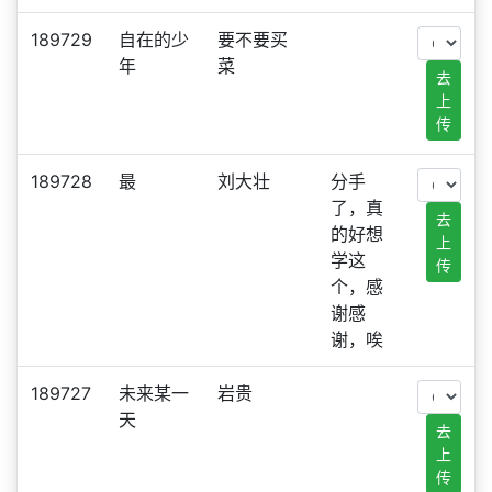
189729
自在的少
要不要买
年
菜
去
上
传
189728
最
刘大壮
分手
了，真
去
的好想
上
学这
传
个，感
谢感
谢，唉
189727
未来某一
岩贵
天
去
上
传