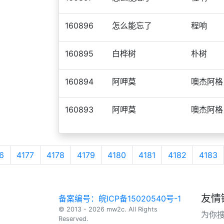
160896
怎么能忘了
程响
160895
白桦树
朴树
160894
阿呷莫
噢杰阿格
160893
阿呷莫
噢杰阿格
6
4177
4178
4179
4180
4181
4182
4183
友情
备案编号：皖ICP备15020540号-1
© 2013 - 2026 mw2c. All Rights
为你
Reserved.