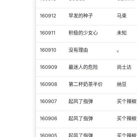
160912
早发的种子
马束
160911
积极的少女心
未知
160910
没有理由
。
160909
最迷人的危险
尚士达
160908
第二杯奶茶半价
纳豆
160907
起风了指弹
买个辣椒
160906
起风了指弹
买个辣椒
160905
起风了指弹
买个辣椒