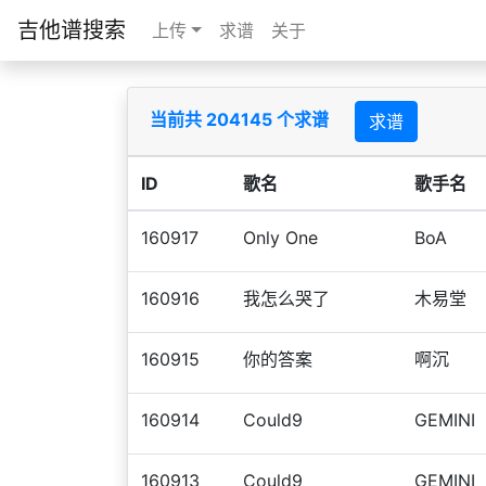
吉他谱搜索
上传
求谱
关于
当前共 204145 个求谱
求谱
ID
歌名
歌手名
160917
Only One
BoA
160916
我怎么哭了
木易堂
160915
你的答案
啊沉
160914
Could9
GEMINI
160913
Could9
GEMINI