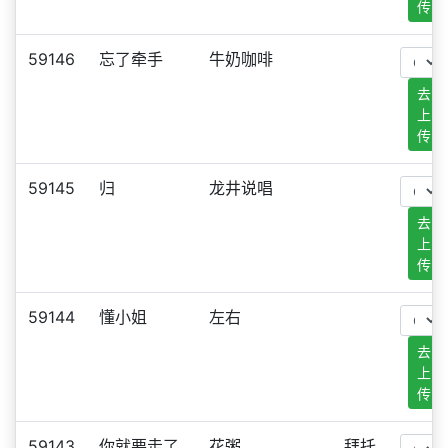
传
59146
忘了牵手
牛奶咖啡
去
上
传
59145
归
龙井说唱
去
上
传
59144
懂小姐
左右
去
上
传
59143
你就要走了
花粥
拜托