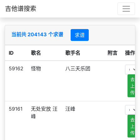
吉他谱搜索
当前共 204143 个求谱
求谱
ID
歌名
歌手名
附言
操作
59162
怪物
八三夭乐团
去
上
传
59161
无处安放 汪
汪峰
峰
去
上
传