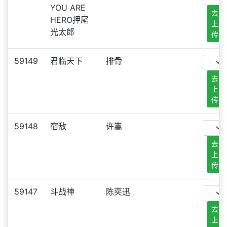
YOU ARE
去
HERO押尾
上
光太郎
传
59149
君临天下
排骨
去
上
传
59148
宿敌
许嵩
去
上
传
59147
斗战神
陈奕迅
去
上