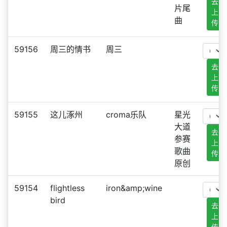
去
片尾
上
曲
传
59156
周三的情书
周三
去
上
传
59155
这儿涿州
croma乐队
星光
大道
去
参赛
上
歌曲
传
原创
59154
flightless
iron&amp;wine
bird
去
上
传