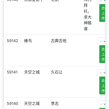
拜
去
托，
上
求大
传
神赐
谱
59142
蜂鸟
古典吉他
去
上
传
59141
天空之城
久石让
去
上
传
59140
天空之城
李志