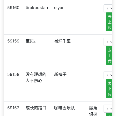
59160
tirakbostan
elyar
去
上
传
59159
宝贝。
易烊千玺
去
上
传
59158
没有理想的
新裤子
人不伤心
去
上
传
59157
成长的路口
咖啡因乐队
魔角
侦探