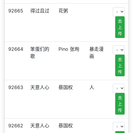
92665
得过且过
花粥
去
上
传
92664
笨蛋们的
Pino 张珣
暴走漫
歌
画
去
上
传
92663
天意人心
蔡国权
人
去
上
传
92662
天意人心
蔡国权