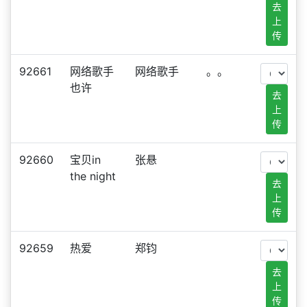
去
上
传
92661
网络歌手
网络歌手
。。
也许
去
上
传
92660
宝贝in
张悬
the night
去
上
传
92659
热爱
郑钧
去
上
传