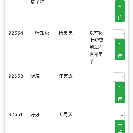
喂了狗
去
上
传
92654
一叶知秋
杨昊昆
以前网
上能查
去
到现在
上
查不到
传
了
92653
谜底
汪苏泷
去
上
传
92651
好好
五月天
去
上