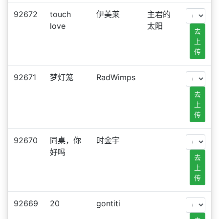
92672
touch
伊美莱
主君的
love
太阳
去
上
传
92671
梦灯笼
RadWimps
去
上
传
92670
同桌，你
时金宇
好吗
去
上
传
92669
20
gontiti