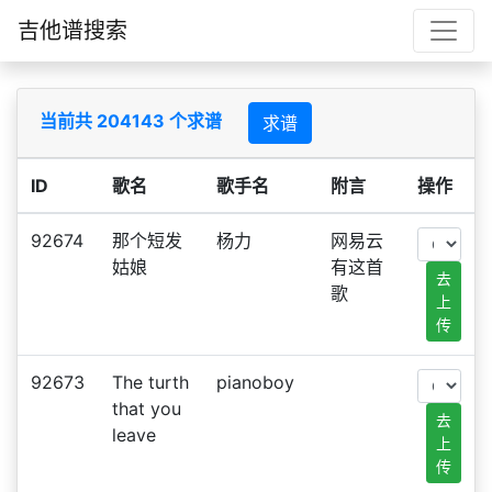
吉他谱搜索
当前共 204143 个求谱
求谱
ID
歌名
歌手名
附言
操作
92674
那个短发
杨力
网易云
姑娘
有这首
去
歌
上
传
92673
The turth
pianoboy
that you
去
leave
上
传