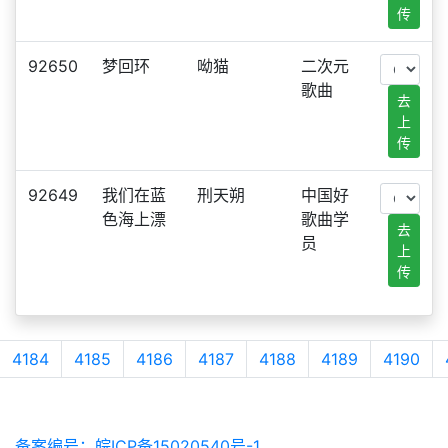
传
92650
梦回环
呦猫
二次元
歌曲
去
上
传
92649
我们在蓝
刑天朔
中国好
色海上漂
歌曲学
去
员
上
传
4184
4185
4186
4187
4188
4189
4190
备案编号：皖ICP备15020540号-1