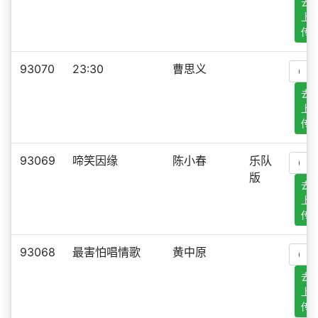
去
上
传
93070
23:30
曹思义
去
上
传
93069
啼笑因缘
陈小春
乐队
版
去
上
传
93068
最害怕唱情歌
黄中原
去
上
传