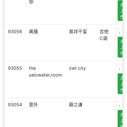
你
去
上
传
93056
离骚
易烊千玺
吉他
C调
去
上
传
93055
the
owl city
salowater,room
去
上
传
93054
意外
薛之谦
去
上
传