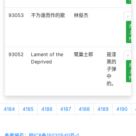
93053
不为谁而作的歌
林俊杰
去
上
传
93052
Lament of the
鹭巢士郎
是漆
Deprived
黑的
去
子弹
上
中
传
的。
4184
4185
4186
4187
4188
4189
4190
备案编号：皖ICP备15020540号-1