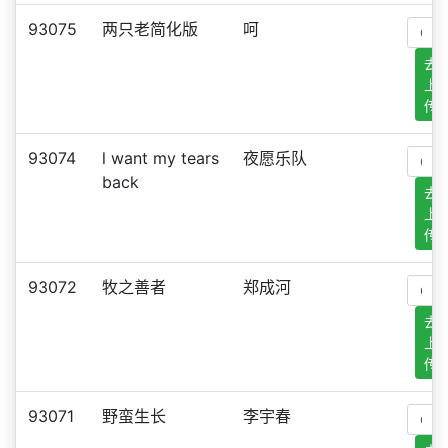
93075
两只老简化版
呵
去
上
传
93074
l want my tears
夜愿乐队
back
去
上
传
93072
牧之善者
郑成河
去
上
传
93071
野蛮生长
李宇春