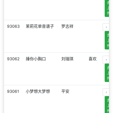
去
上
传
93063
茉莉花单音谱子
罗志祥
去
上
传
93062
捶你小胸口
刘瑞琪
喜欢
去
上
传
93061
小梦想大梦想
平安
去
上
传