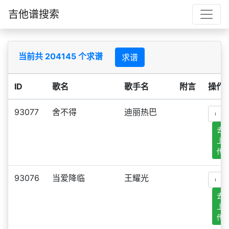
吉他谱搜索
当前共 204145 个求谱
求谱
ID
歌名
歌手名
附言
操作
93077
舍不得
迪丽热巴
去
上
传
93076
当爱降临
王耀光
去
上
传