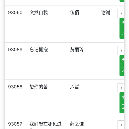
93060
突然自我
伍佰
谢谢
去
上
传
93059
忘记拥抱
黄丽玲
去
上
传
93058
想你的苦
六哲
去
上
传
93057
我好想在哪见过
薛之谦