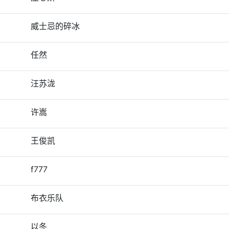
威士忌的碎冰
任然
汪苏泷
许嵩
王俊凯
f777
布衣乐队
以冬