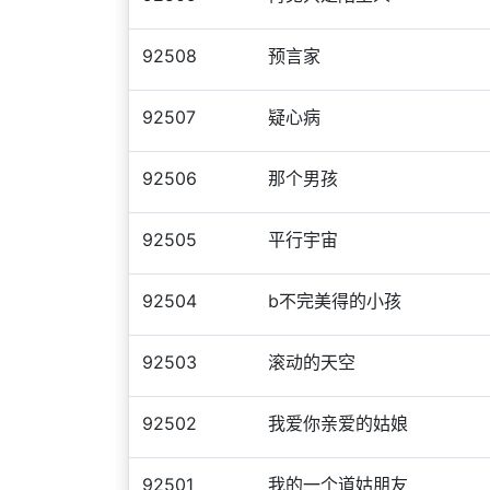
92508
预言家
92507
疑心病
92506
那个男孩
92505
平行宇宙
92504
b不完美得的小孩
92503
滚动的天空
92502
我爱你亲爱的姑娘
92501
我的一个道姑朋友