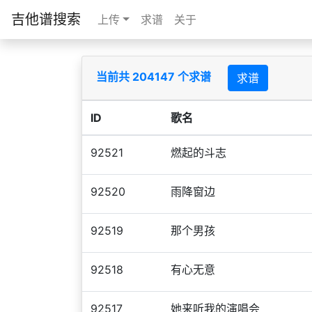
吉他谱搜索
上传
求谱
关于
当前共 204147 个求谱
求谱
ID
歌名
92521
燃起的斗志
92520
雨降窗边
92519
那个男孩
92518
有心无意
92517
她来听我的演唱会