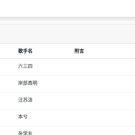
歌手名
附言
六三四
岸部真明
汪苏泷
本兮
张学友