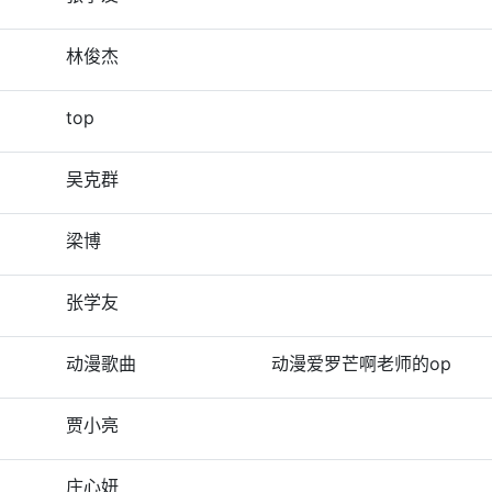
林俊杰
top
吴克群
梁博
张学友
动漫歌曲
动漫爱罗芒啊老师的op
贾小亮
庄心妍