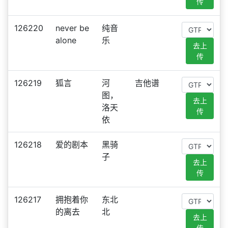
传
126220
never be
纯音
alone
乐
去上
传
126219
狐言
河
吉他谱
图，
去上
洛天
传
依
126218
爱的剧本
黑骑
子
去上
传
126217
拥抱着你
东北
的离去
北
去上
传