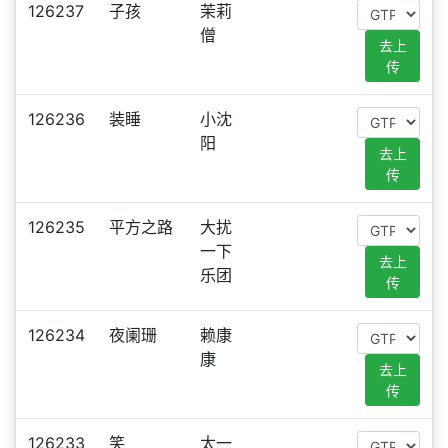
126237
子孩
茉莉
僧
去上
传
126236
装睡
小沈
阳
去上
传
126235
平方之路
大扰
一下
去上
乐团
传
126234
夜阑珊
赖康
康
去上
传
126233
笑
太一