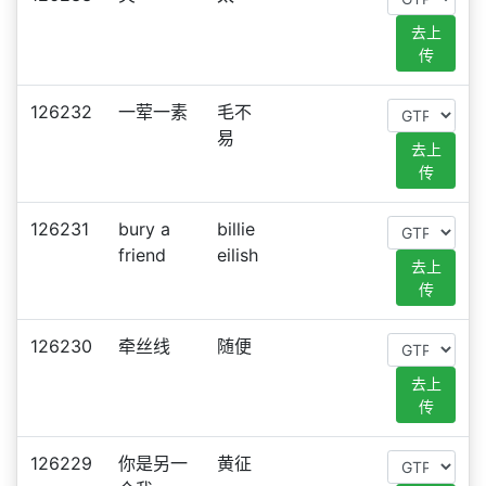
去上
传
126232
一荤一素
毛不
易
去上
传
126231
bury a
billie
friend
eilish
去上
传
126230
牵丝线
随便
去上
传
126229
你是另一
黄征