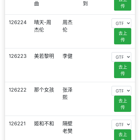
曲
到
传
126224
晴天-周
周杰
杰伦
伦
去上
传
126223
美若黎明
李健
去上
传
126222
那个女孩
张泽
熙
去上
传
126221
姬和不和
隔壁
老樊
去上