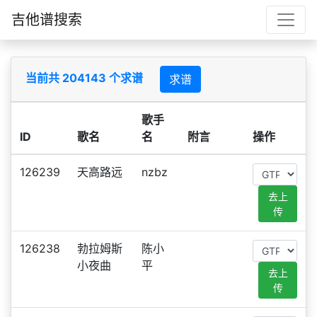
吉他谱搜索
当前共 204143 个求谱
求谱
歌手
ID
歌名
名
附言
操作
126239
天高路远
nzbz
去上
传
126238
勃拉姆斯
陈小
小夜曲
平
去上
传