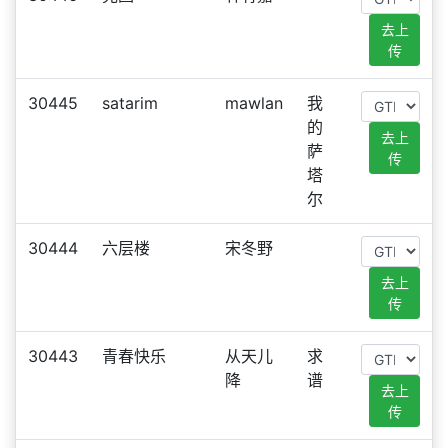
去上
传
30445
satarim
mawlan
我
的
去上
萨
传
塔
尔
30444
六层楼
宋冬野
去上
传
30443
青春快乐
从天儿
求
降
谱
去上
传