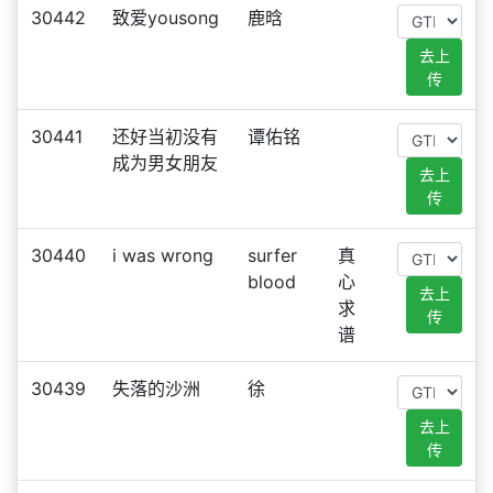
30442
致爱yousong
鹿晗
去上
传
30441
还好当初没有
谭佑铭
成为男女朋友
去上
传
30440
i was wrong
surfer
真
blood
心
去上
求
传
谱
30439
失落的沙洲
徐
去上
传