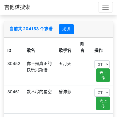
吉他谱搜索
当前共 204153 个求谱
求谱
附
ID
歌名
歌手名
言
操作
30452
你不是真正的
五月天
快乐贝斯谱
去上
传
30451
数不尽的星空
曾沛慈
去上
传