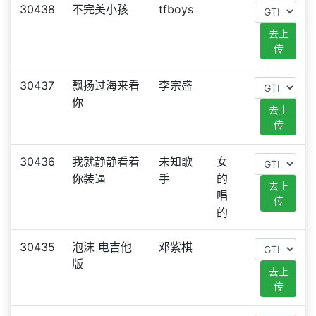
30438
不完美小孩
tfboys
去上
传
30437
飘扬过海来看
李宗盛
你
去上
传
30436
我就静静看着
未知歌
女
你装逼
手
的
去上
唱
传
的
30435
泡沫 电吉他
邓紫棋
版
去上
传