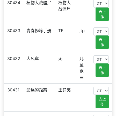
30434
植物大战僵尸
植物大
战僵尸
去上
传
30433
青春修炼手册
TF
jtp
去上
传
30432
大风车
无
儿
童
去上
歌
传
曲
30431
最远的距离
王铮亮
去上
传