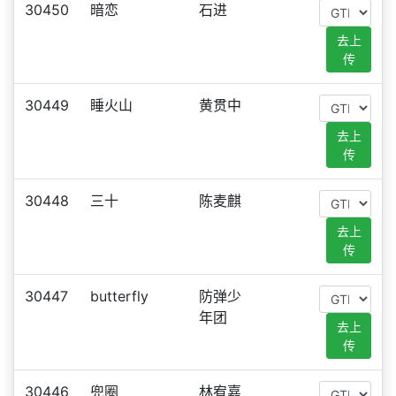
30450
暗恋
石进
去上
传
30449
睡火山
黄贯中
去上
传
30448
三十
陈麦麒
去上
传
30447
butterfly
防弹少
年团
去上
传
30446
兜圈
林宥嘉