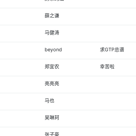
薛之谦
马健涛
beyond
求GTP总谱
郑宜农
幸苦啦
亮亮亮
马也
吴琳珂
张子豪