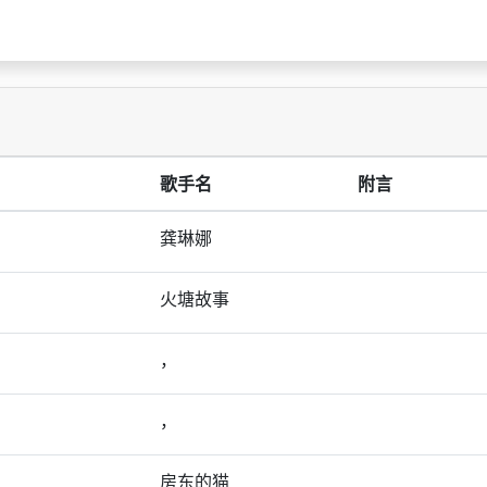
歌手名
附言
龚琳娜
火塘故事
，
，
房东的猫