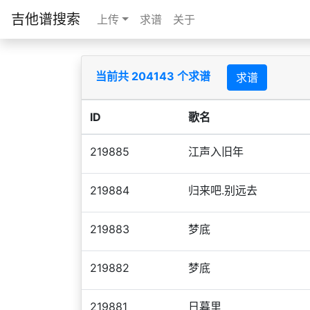
吉他谱搜索
上传
求谱
关于
当前共 204143 个求谱
求谱
ID
歌名
219885
江声入旧年
219884
归来吧.别远去
219883
梦底
219882
梦底
219881
日暮里