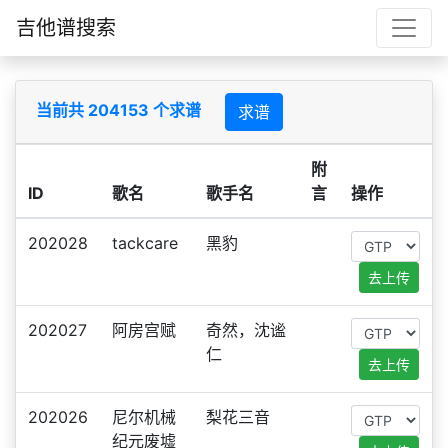
吉他谱搜索
当前共 204153 个求谱
求谱
附
ID
歌名
歌手名
言
操作
202028
tackcare
黑豹
去上传
202027
阿房宫赋
奇然，沈谧
仁
去上传
202026
尼尔机械
梨花三音
纪元废墟