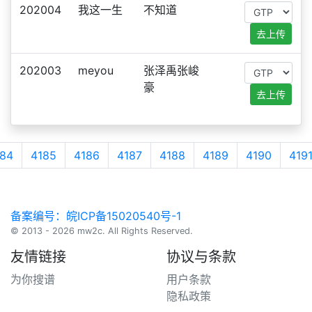
202004
我这一生
不知道
去上传
202003
meyou
张泽禹张峻
豪
去上传
84
4185
4186
4187
4188
4189
4190
419
备案编号：皖ICP备15020540号-1
© 2013 - 2026 mw2c. All Rights Reserved.
友情链接
协议与条款
为你搜谱
用户条款
隐私政策