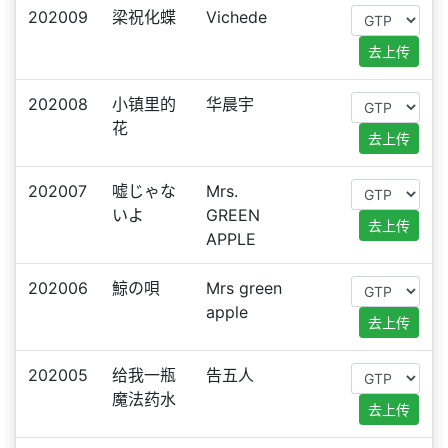
202009
梁祝化蝶
Vichede
去上传
202008
小镇里的
华晨宇
花
去上传
202007
嘘じゃな
Mrs.
いよ
GREEN
去上传
APPLE
202006
鯨の唄
Mrs green
apple
去上传
202005
给我一瓶
告五人
魔法药水
去上传