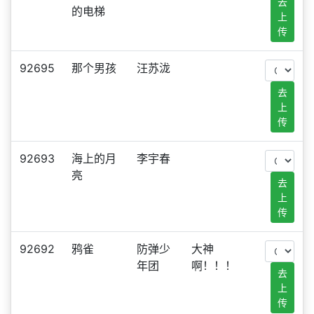
去
的电梯
上
传
92695
那个男孩
汪苏泷
去
上
传
92693
海上的月
李宇春
亮
去
上
传
92692
鸦雀
防弹少
大神
年团
啊！！！
去
上
传