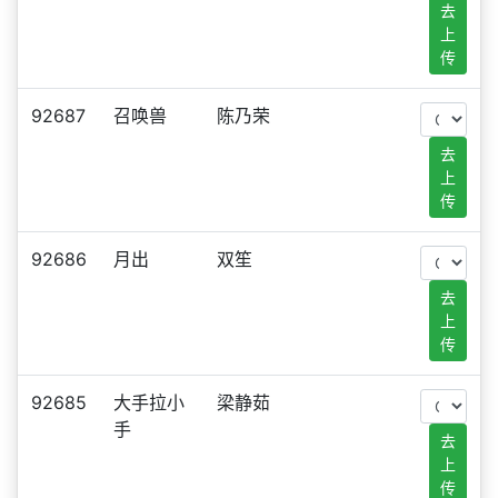
去
上
传
92687
召唤兽
陈乃荣
去
上
传
92686
月出
双笙
去
上
传
92685
大手拉小
梁静茹
手
去
上
传