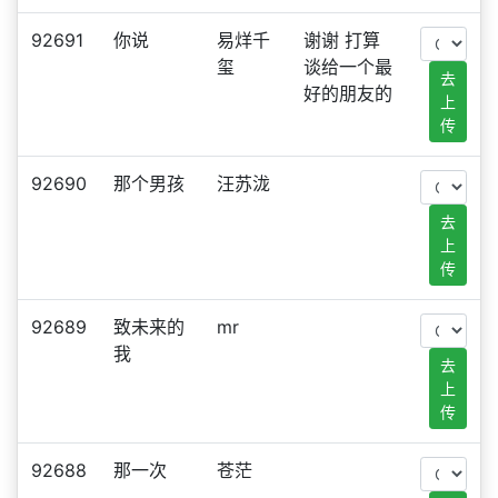
92691
你说
易烊千
谢谢 打算
玺
谈给一个最
去
好的朋友的
上
传
92690
那个男孩
汪苏泷
去
上
传
92689
致未来的
mr
我
去
上
传
92688
那一次
苍茫