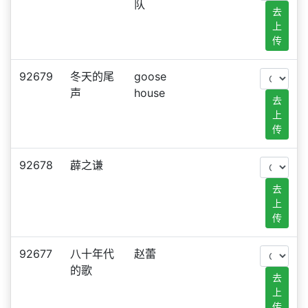
队
去
上
传
92679
冬天的尾
goose
声
house
去
上
传
92678
薜之谦
去
上
传
92677
八十年代
赵蕾
的歌
去
上
传