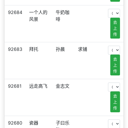
92684
一个人的
牛奶咖
风景
啡
去
上
传
92683
拜托
孙晨
求铺
去
上
传
92681
远走高飞
金志文
去
上
传
92680
瓷器
子曰乐