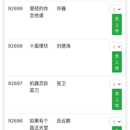
92699
曾经的你
许巍
吉他谱
去
上
传
92698
十面埋伏
刘德海
去
上
传
92697
机器灵砍
张卫
菜刀
去
上
传
92696
如果有个
岳云鹏
直达天堂