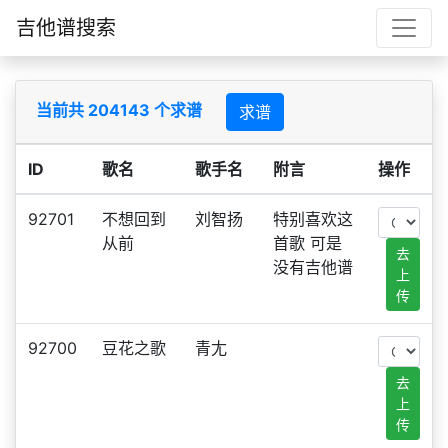
吉他谱搜索
当前共 204143 个求谱
求谱
ID
歌名
歌手名
附言
操作
92701
不想回到
刘智扬
特别喜欢这
从前
首歌 可是
去
没有吉他谱
上
传
92700
豆花之歌
青尢
去
上
传