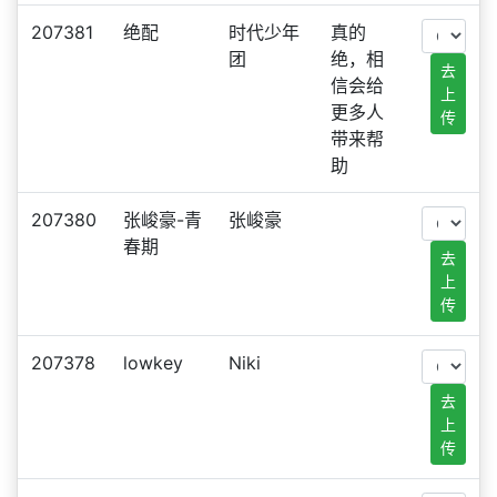
207381
绝配
时代少年
真的
团
绝，相
去
信会给
上
更多人
传
带来帮
助
207380
张峻豪-青
张峻豪
春期
去
上
传
207378
lowkey
Niki
去
上
传