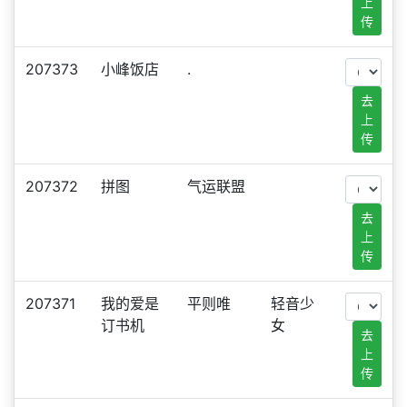
上
传
207373
小峰饭店
.
去
上
传
207372
拼图
气运联盟
去
上
传
207371
我的爱是
平则唯
轻音少
订书机
女
去
上
传