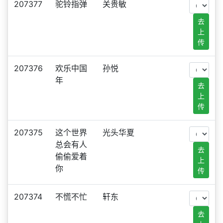
207377
驼铃指弹
关贵敏
去
上
传
207376
欢乐中国
孙悦
年
去
上
传
207375
这个世界
光头华夏
总会有人
去
偷偷爱着
上
你
传
207374
不慌不忙
轩东
去