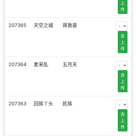
上
传
207365
天空之城
蒋敦豪
去
上
传
207364
麦来乱
五月天
去
上
传
207363
回族丫头
民族
去
上
传