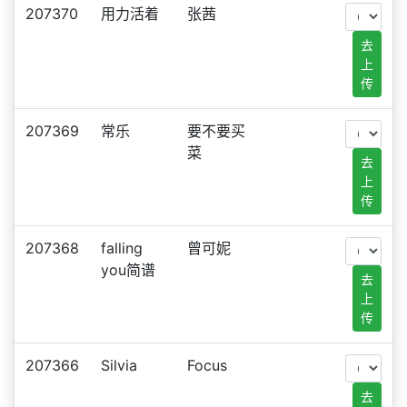
207370
用力活着
张茜
去
上
传
207369
常乐
要不要买
菜
去
上
传
207368
falling
曾可妮
you简谱
去
上
传
207366
Silvia
Focus
去