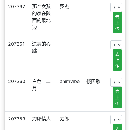
207362
那个女孩
罗杰
的家在陕
去
西的最北
上
边
传
207361
遗忘的心
跳
去
上
传
207360
白色十二
animvibe
俄国歌
月
去
上
传
207359
刀郎情人
刀郎
去