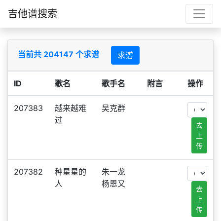
吉他谱搜索
当前共 204147 个求谱
求谱
ID
歌名
歌手名
附言
操作
207383
越来越难
吴克群
过
去
上
传
207382
种星星的
朱一龙
人
杨恩又
去
上
传