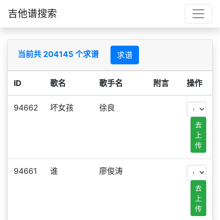
吉他谱搜索
当前共 204145 个求谱
求谱
ID
歌名
歌手名
附言
操作
94662
坏女孩
徐良
去
上
传
94661
谁
廖俊涛
去
上
传