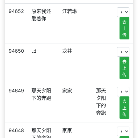
94652
原来我还
江若琳
爱着你
去
上
传
94650
归
龙井
去
上
传
94649
那天夕阳
家家
那天
下的奔跑
夕阳
去
下的
上
奔跑
传
94648
那天夕阳
家家
下的奔跑