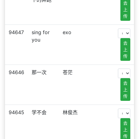
去
上
传
94647
sing for
exo
you
去
上
传
94646
那一次
苍茫
去
上
传
94645
学不会
林俊杰
去
上
传