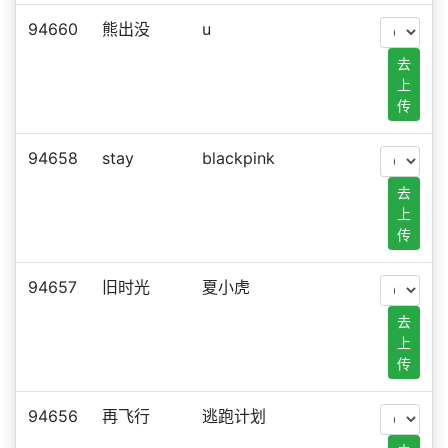
94660
熊出没
u
去
上
传
94658
stay
blackpink
去
上
传
94657
旧时光
夏小虎
去
上
传
94656
再飞行
逃跑计划