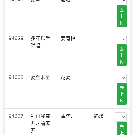
去
上
传
94639
多年以后
姜育恒
弹唱
去
上
传
94638
夏至未至
胡夏
去
上
传
94637
别再我离
雷诺儿
跪求
开之前离
去
开
上