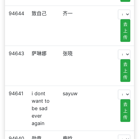
94644
致自己
齐一
去
上
传
94643
萨琳娜
张晓
去
上
传
94641
i dont
sayuw
want to
去
be sad
上
ever
传
again
94640
勋章
鹿晗