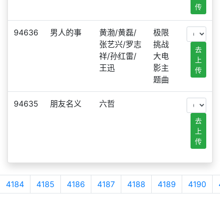
传
94636
男人的事
黄渤/黄磊/
极限
张艺兴/罗志
挑战
去
祥/孙红雷/
大电
上
王迅
影主
传
题曲
94635
朋友名义
六哲
去
上
传
4184
4185
4186
4187
4188
4189
4190