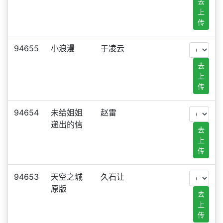
去
上
传
94655
小浪漫
于凌云
去
上
传
94654
未给姐姐
赵雷
递出的信
去
上
传
94653
天空之城
久石让
原版
去
上
传