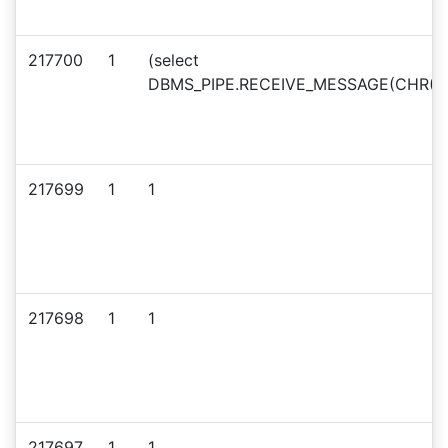
217700
1
(select
DBMS_PIPE.RECEIVE_MESSAGE(CHR(98)
217699
1
1
217698
1
1
217697
1
1