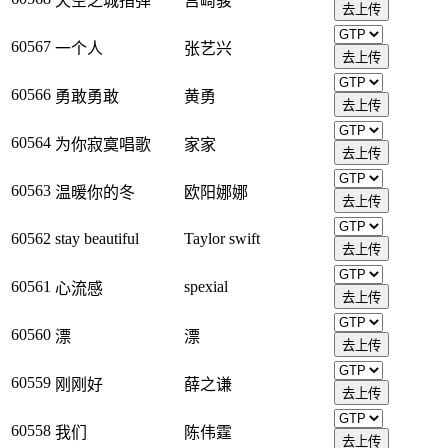
天空之城指弹
宫崎骏
去上传
60567
一个人
张艺兴
去上传
60566
勇敢勇敢
黄勇
去上传
60564
为你寂寞唱歌
家家
去上传
60563
温暖你的冬
欧阳娜娜
去上传
60562
stay beautiful
Taylor swift
去上传
60561
spexial
心流感
去上传
60560
漂
漂
去上传
60559
刚刚好
薛之谦
去上传
60558
我们
陈伟霆
去上传