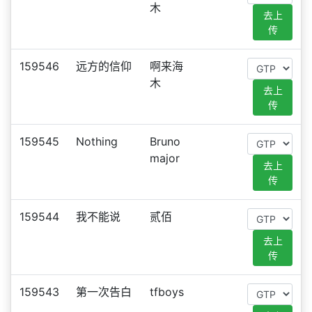
木
去上
传
159546
远方的信仰
啊来海
木
去上
传
159545
Nothing
Bruno
major
去上
传
159544
我不能说
贰佰
去上
传
159543
第一次告白
tfboys