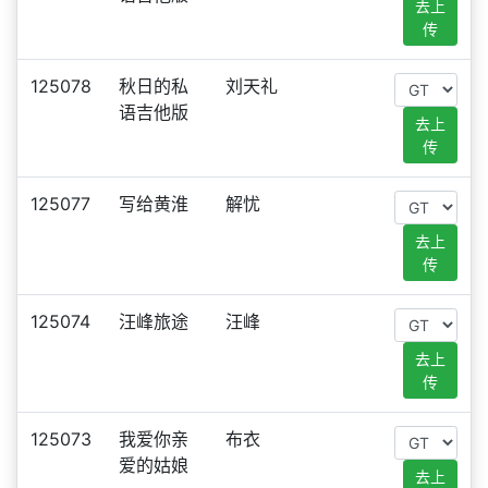
去上
传
125078
秋日的私
刘天礼
语吉他版
去上
传
125077
写给黄淮
解忧
去上
传
125074
汪峰旅途
汪峰
去上
传
125073
我爱你亲
布衣
爱的姑娘
去上