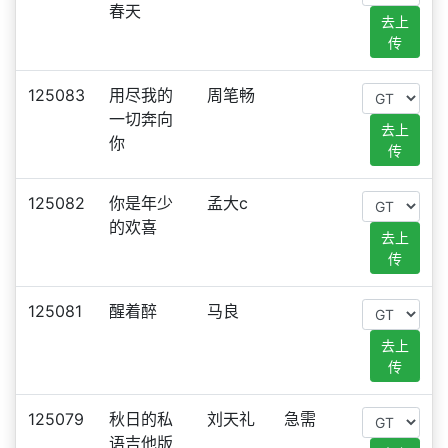
春天
去上
传
125083
用尽我的
周笔畅
一切奔向
去上
你
传
125082
你是年少
孟大c
的欢喜
去上
传
125081
醒着醉
马良
去上
传
125079
秋日的私
刘天礼
急需
语吉他版