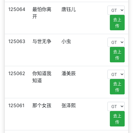
125064
最怕你离
唐钰儿
开
去上
传
125063
与世无争
小虫
去上
传
125062
你知道我
潘美辰
知道
去上
传
125061
那个女孩
张泽熙
去上
传