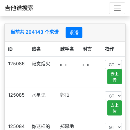
吉他谱搜索
当前共 204143 个求谱
求谱
ID
歌名
歌手名
附言
操作
125086
寂寞烟火
。。
。。
去上
传
125085
水星记
郭顶
去上
传
125084
你这样的
郑恩地