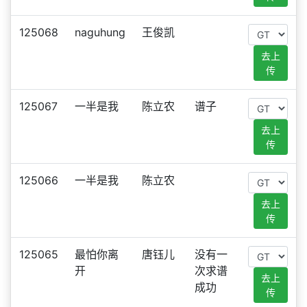
125068
naguhung
王俊凯
去上
传
125067
一半是我
陈立农
谱子
去上
传
125066
一半是我
陈立农
去上
传
125065
最怕你离
唐钰儿
没有一
开
次求谱
去上
成功
传