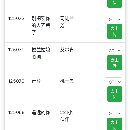
传
125072
别把爱你
司徒兰
的人弄丢
芳
去上
了
传
125071
楼兰姑娘
艾尔肯
歌词
去上
传
125070
青柠
桃十五
去上
传
125069
遥远的你
221小
伙伴
去上
传