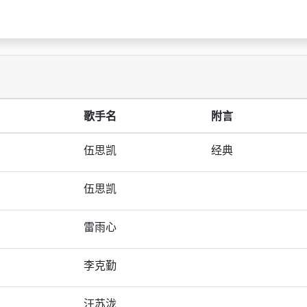
歌手名
附言
伍思凯
经典
伍思凯
雷雨心
李克勤
汪苏泷