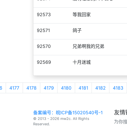
92573
等我回家
92571
鸽子
92570
兄弟啊我的兄弟
92569
十月迷城
6
4177
4178
4179
4180
4181
4182
4183
友情
备案编号：皖ICP备15020540号-1
© 2013 - 2026 mw2c. All Rights
为你
Reserved.