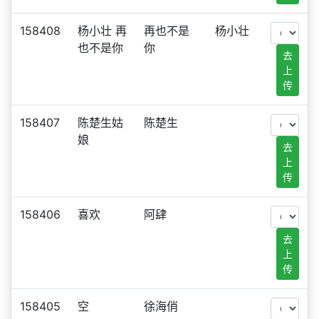
158408
杨小壮 再
再也不是
杨小壮
也不是你
你
去
上
传
158407
陈楚生姑
陈楚生
娘
去
上
传
158406
喜欢
阿肆
去
上
传
158405
空
徐海俏