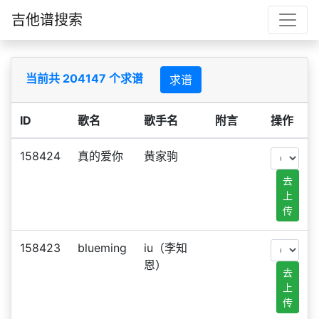
吉他谱搜索
当前共 204147 个求谱
求谱
ID
歌名
歌手名
附言
操作
158424
真的爱你
黄家驹
去
上
传
158423
blueming
iu（李知
恩）
去
上
传