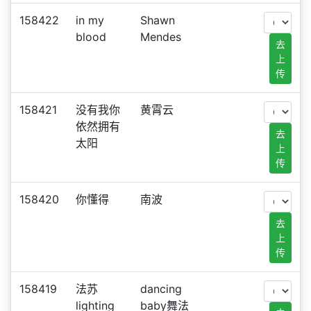
158422
in my
Shawn
blood
Mendes
去
上
传
158421
没有我你
黄霄云
依然拥有
去
太阳
上
传
158420
你懂得
南波
去
上
传
158419
法苏
dancing
lighting
baby舞法