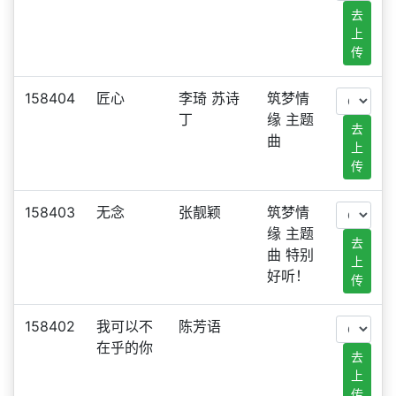
去
上
传
158404
匠心
李琦 苏诗
筑梦情
丁
缘 主题
去
曲
上
传
158403
无念
张靓颖
筑梦情
缘 主题
去
曲 特别
上
好听！
传
158402
我可以不
陈芳语
在乎的你
去
上
传