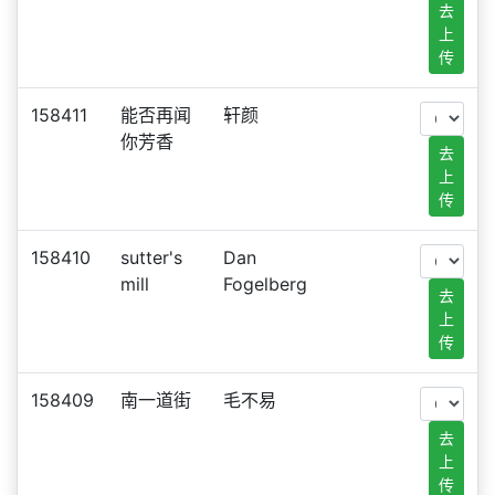
去
上
传
158411
能否再闻
轩颜
你芳香
去
上
传
158410
sutter's
Dan
mill
Fogelberg
去
上
传
158409
南一道街
毛不易
去
上
传