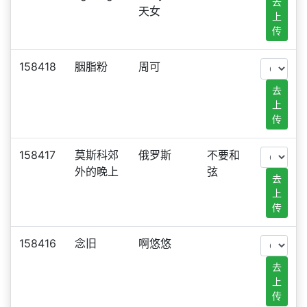
去
天女
上
传
158418
胭脂粉
周可
去
上
传
158417
莫斯科郊
俄罗斯
不要和
外的晚上
弦
去
上
传
158416
念旧
啊悠悠
去
上
传