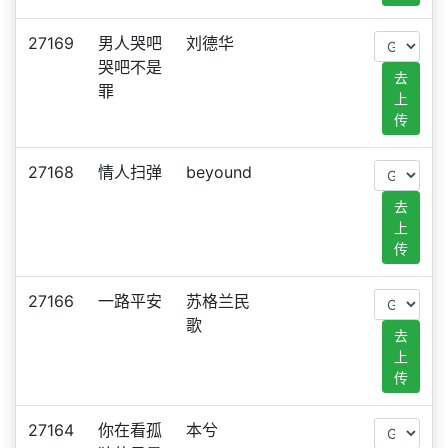
27169
男人哭吧
刘德华
哭吧不是
去
罪
上
传
27168
情人扫弹
beyound
去
上
传
27166
一路平安
苏格兰民
歌
去
上
传
27164
你在看孤
本兮