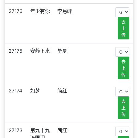
27176
年少有你
李易峰
去
上
传
27175
安静下来
毕夏
去
上
传
27174
如梦
简红
去
上
传
27173
第九十九
简红
滴眼泪