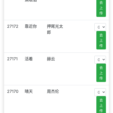
去
上
传
27172
靠近你
押尾光太
郎
去
上
传
27171
活着
赫云
去
上
传
27170
晴天
周杰伦
去
上
传