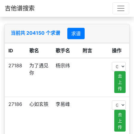
吉他谱搜索
当前共 204150 个求谱
求谱
ID
歌名
歌手名
附言
操作
27188
为了遇见
杨宗纬
你
去
上
传
27186
心如玄铁
李易峰
去
上
传