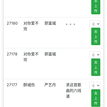
去
上
传
27180
对你爱不
郭富城
。。。
完
去
上
传
27178
对你爱不
郭富城
完
去
上
传
27177
醉城伤
严艺丹
求这首歌
曲的六线
去
谱
上
传