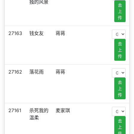
独的风景
去
上
传
27163
钱女友
蒋蒋
去
上
传
27162
落花雨
蒋蒋
去
上
传
27161
杀死我的
麦家琪
温柔
去
上
传