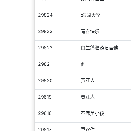
29824
:海阔天空
29823
青春快乐
29822
白兰鸽巡游记吉他
29821
他
29820
赛亚人
29819
赛亚人
29818
不完美小孩
29817
喜欢你