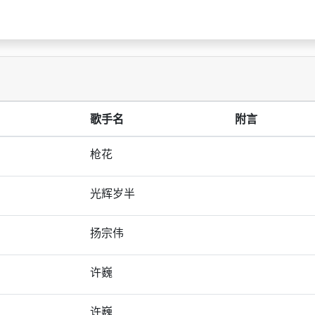
歌手名
附言
枪花
光辉岁半
扬宗伟
许巍
许巍