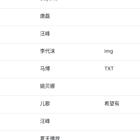
唐磊
汪峰
李代沫
img
马博
TXT
姚贝娜
儿歌
希望有
汪峰
夏天播放