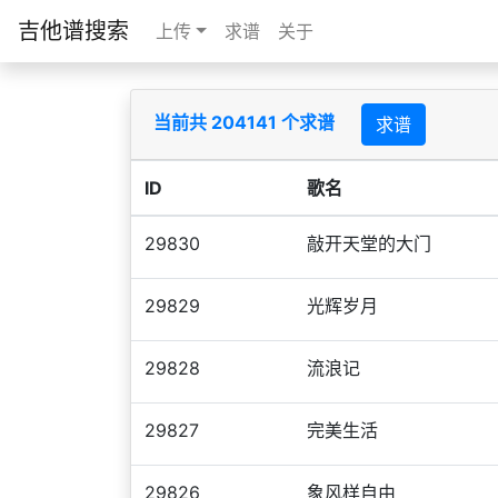
吉他谱搜索
上传
求谱
关于
当前共 204141 个求谱
求谱
ID
歌名
29830
敲开天堂的大门
29829
光辉岁月
29828
流浪记
29827
完美生活
29826
象风样自由