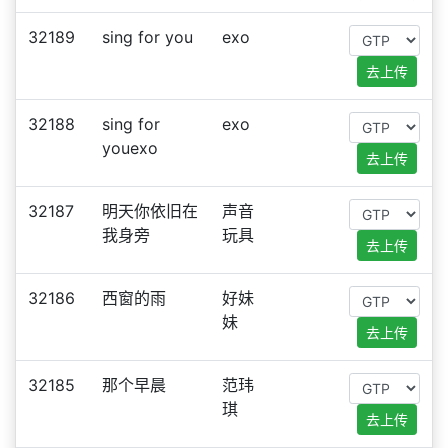
32189
sing for you
exo
去上传
32188
sing for
exo
youexo
去上传
32187
明天你依旧在
声音
我身旁
玩具
去上传
32186
西窗的雨
好妹
妹
去上传
32185
那个早晨
范玮
琪
去上传