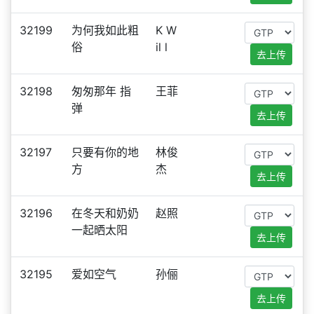
32199
为何我如此粗
K W
俗
il l
去上传
32198
匆匆那年 指
王菲
弹
去上传
32197
只要有你的地
林俊
方
杰
去上传
32196
在冬天和奶奶
赵照
一起晒太阳
去上传
32195
爱如空气
孙俪
去上传