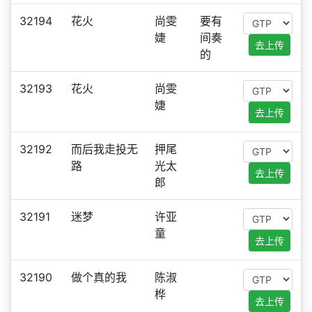
32194
花火
尚雯
要有
婕
间奏
去上传
的
32193
花火
尚雯
婕
去上传
32192
而后我走投无
押尾
路
光太
去上传
郎
32191
迷梦
许亚
童
去上传
32190
做个真的我
陈淑
桦
去上传