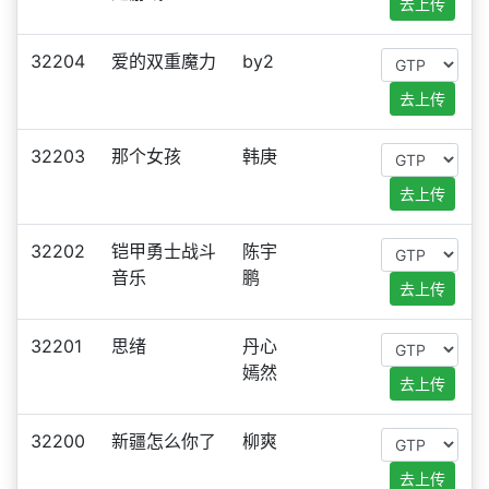
去上传
32204
爱的双重魔力
by2
去上传
32203
那个女孩
韩庚
去上传
32202
铠甲勇士战斗
陈宇
音乐
鹏
去上传
32201
思绪
丹心
嫣然
去上传
32200
新疆怎么你了
柳爽
去上传