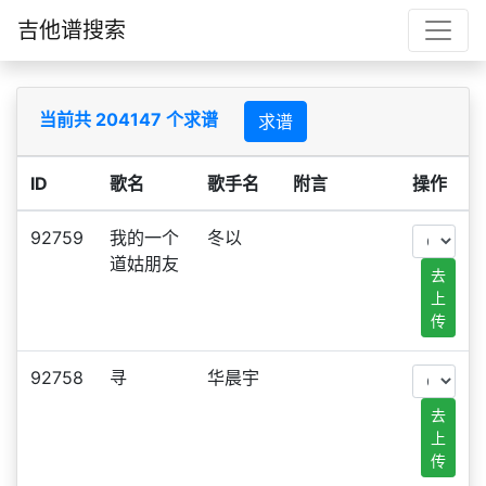
吉他谱搜索
当前共 204147 个求谱
求谱
ID
歌名
歌手名
附言
操作
92759
我的一个
冬以
道姑朋友
去
上
传
92758
寻
华晨宇
去
上
传