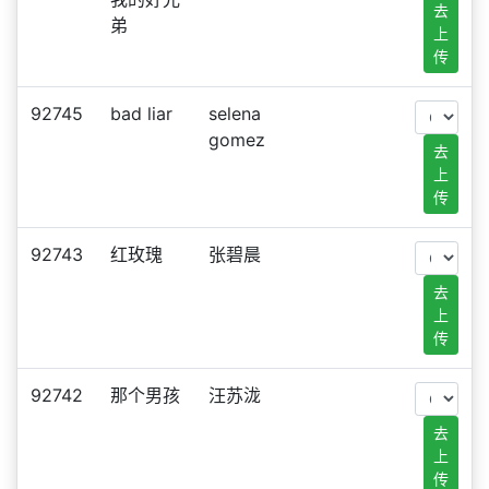
去
弟
上
传
92745
bad liar
selena
gomez
去
上
传
92743
红玫瑰
张碧晨
去
上
传
92742
那个男孩
汪苏泷
去
上
传