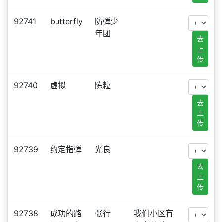
92741
butterfly
防弹少
年团
去
上
传
92740
虚拟
陈粒
去
上
传
92739
约定指弹
光良
去
上
传
92738
成功的路
张行
我们小区有