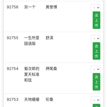
92756
另一个
黄誉博
去
上
传
92755
一生所爱
舒淇
国语版
去
上
传
92754
菊次郎的
押尾桑
夏天标准
去
和弦
上
传
92753
天地缓缓
伦桑