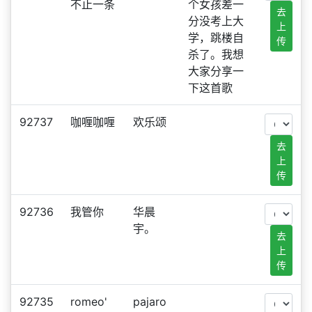
不止一条
个女孩差一
去
分没考上大
上
学，跳楼自
传
杀了。我想
大家分享一
下这首歌
92737
咖喱咖喱
欢乐颂
去
上
传
92736
我管你
华晨
宇。
去
上
传
92735
romeo'
pajaro