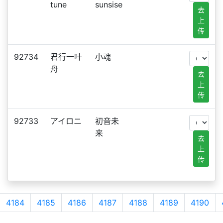
tune
sunsise
去
上
传
92734
君行一叶
小魂
舟
去
上
传
92733
アイロニ
初音未
来
去
上
传
4184
4185
4186
4187
4188
4189
4190