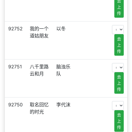
去
上
传
92752
我的一个
以冬
道姑朋友
去
上
传
92751
八千里路
脑浊乐
云和月
队
去
上
传
92750
取名回忆
李代沫
的时光
去
上
传