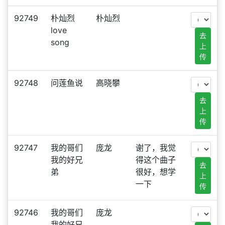
92749
朴灿烈
朴灿烈
love
去
song
上
传
92748
问莲鱼说
高晓攀
去
上
传
92747
我的哥们
庞龙
谢了，我觉
我的好兄
得这个曲子
去
弟
很好，想学
上
一下
传
92746
我的哥们
庞龙
我的好兄