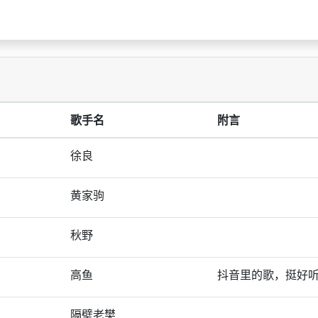
歌手名
附言
徐良
黄家驹
秋野
高鱼
抖音里的歌，挺好
隔壁老樊