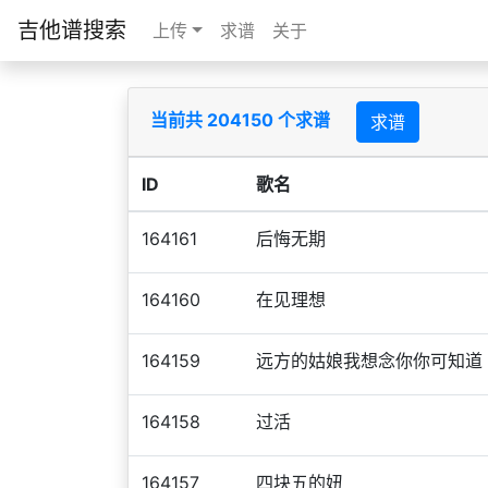
吉他谱搜索
上传
求谱
关于
当前共 204150 个求谱
求谱
ID
歌名
164161
后悔无期
164160
在见理想
164159
远方的姑娘我想念你你可知道
164158
过活
164157
四块五的妞