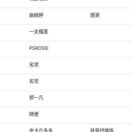
曲婉婷
感谢
一支榴莲
PSROSIE
名觉
名觉
郭一凡
随便
皮卡丘多多
就是抒情版