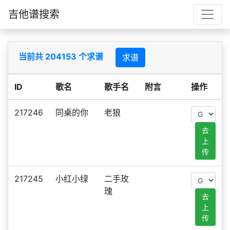
吉他谱搜索
当前共 204153 个求谱
求谱
ID
歌名
歌手名
附言
操作
217246
同桌的你
老狼
去
上
传
217245
小红小绿
二手玫
瑰
去
上
传