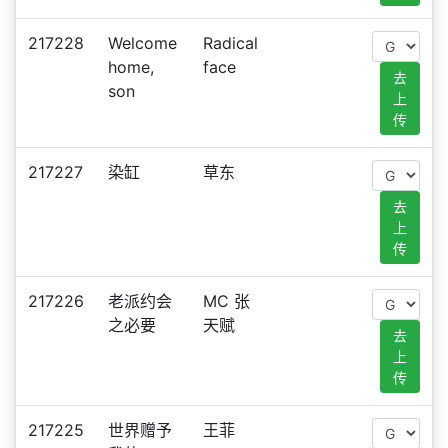
217228
Welcome
Radical
home,
face
去
son
上
传
217227
染缸
草东
去
上
传
217226
老派约会
MC 张
之必要
天赋
去
上
传
217225
世界赠予
王菲