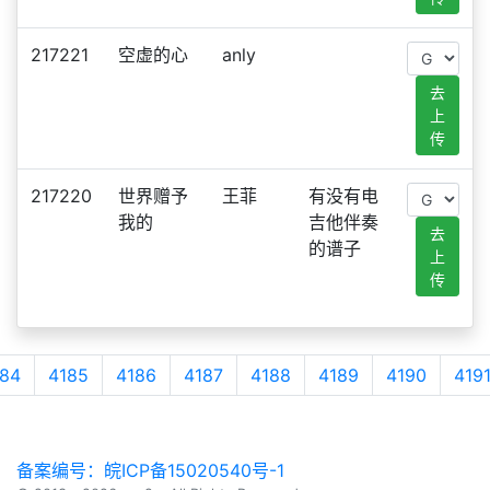
217221
空虚的心
anly
去
上
传
217220
世界赠予
王菲
有没有电
我的
吉他伴奏
去
的谱子
上
传
84
4185
4186
4187
4188
4189
4190
419
备案编号：皖ICP备15020540号-1