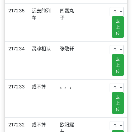
217235
远去的列
四熹丸
车
子
去
上
传
217234
灵魂相认
张敬轩
去
上
传
217233
戒不掉
。。，
去
上
传
217232
戒不掉
欧阳耀
莹