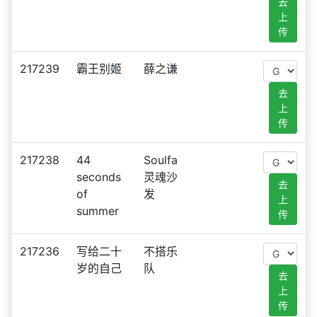
去
上
传
217239
霸王别姬
薛之谦
去
上
传
217238
44
Soulfa
seconds
灵魂沙
去
of
发
上
summer
传
217236
写给二十
不搭乐
岁的自己
队
去
上
传