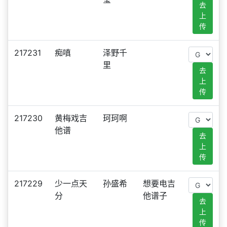
去
上
传
217231
痴嗔
泽野千
里
去
上
传
217230
黄梅戏吉
珂珂啊
他谱
去
上
传
217229
少一点天
孙盛希
想要电吉
分
他谱子
去
上
传