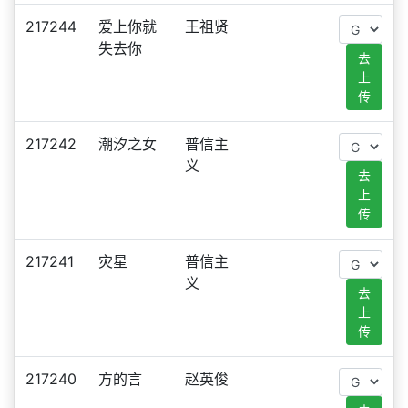
217244
爱上你就
王祖贤
失去你
去
上
传
217242
潮汐之女
普信主
义
去
上
传
217241
灾星
普信主
义
去
上
传
217240
方的言
赵英俊