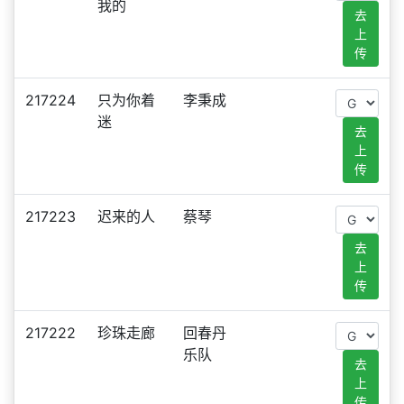
我的
去
上
传
217224
只为你着
李秉成
迷
去
上
传
217223
迟来的人
蔡琴
去
上
传
217222
珍珠走廊
回春丹
乐队
去
上
传