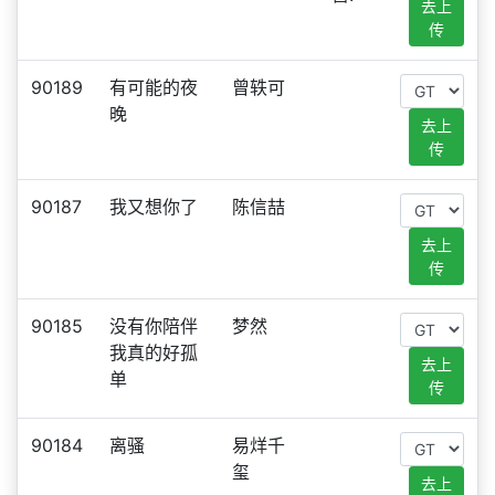
去上
传
90189
有可能的夜
曾轶可
晚
去上
传
90187
我又想你了
陈信喆
去上
传
90185
没有你陪伴
梦然
我真的好孤
去上
单
传
90184
离骚
易烊千
玺
去上