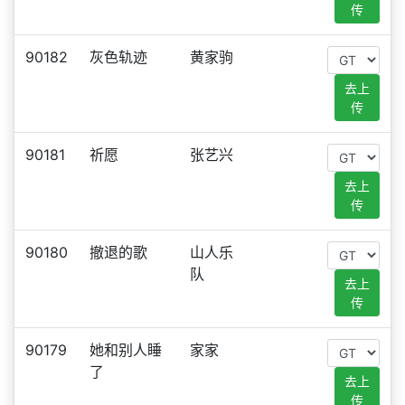
传
90182
灰色轨迹
黄家驹
去上
传
90181
祈愿
张艺兴
去上
传
90180
撤退的歌
山人乐
队
去上
传
90179
她和别人睡
家家
了
去上
传