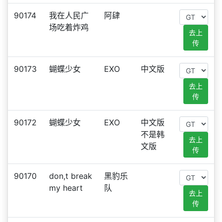
90174
我在人民广
阿肆
场吃着炸鸡
去上
传
90173
蝴蝶少女
EXO
中文版
去上
传
90172
蝴蝶少女
EXO
中文版
不是韩
去上
文版
传
90170
don,t break
黑豹乐
my heart
队
去上
传