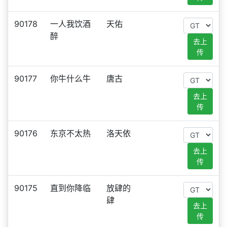
90178
一人我饮酒
天佑
醉
去上
传
90177
你牛什么牛
唐古
去上
传
90176
东京不太热
洛天依
去上
传
90175
直到你降临
放肆的
肆
去上
传