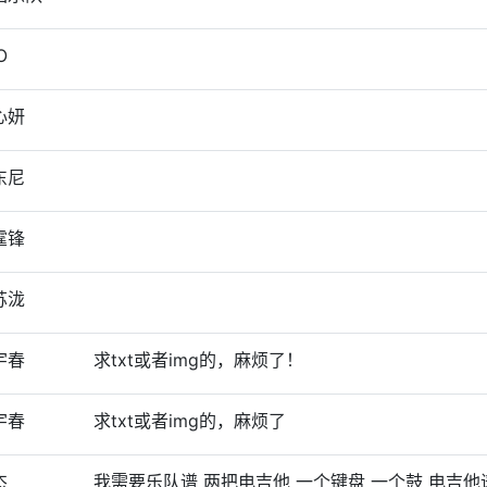
O
心妍
东尼
霆锋
苏泷
宇春
求txt或者img的，麻烦了！
宇春
求txt或者img的，麻烦了
杰
我需要乐队谱 两把电吉他 一个键盘 一个鼓 电吉他