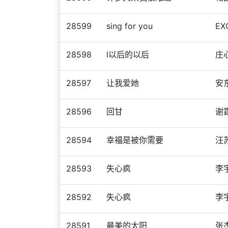
28599
sing for you
EX
28598
l以后的以后
庄
28597
让我爱她
安
28596
回甘
谢
28594
幸福是被你需要
汪
28593
失心疯
李
28592
失心疯
李
28591
最美的太阳
张