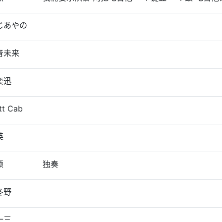
じあやの
音未来
奕迅
tt Cab
英
颖
独奏
冬野
十三