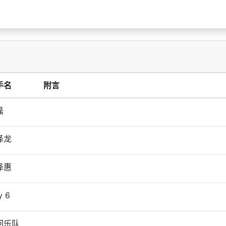
手名
附言
磊
泽龙
泽惠
y 6
回乐队