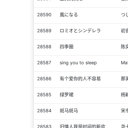
28590
風になる
つ
28589
ロミオとシンデレラ
初
28588
四季圈
陈
28587
sing you to sleep
Ma
28586
有个爱你的人不容易
那
28585
绿罗裙
杨
28584
斑马斑马
宋
28583
旧情人我是时间的新欢
尧