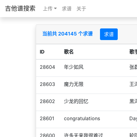
吉他谱搜索
上传
求谱
关于
当前共 204145 个求谱
求谱
ID
歌名
歌
28604
年少如风
张
28603
魔力无限
王
28602
少龙的回忆
黑
28601
congratulations
Da
28600
许多天来我很难过
轮