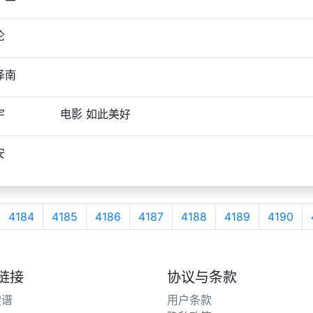
伦
泽南
宇
电影 如此美好
安
4184
4185
4186
4187
4188
4189
4190
链接
协议与条款
搜谱
用户条款