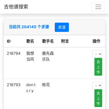
吉他谱搜索
当前共 204145 个求谱
求谱
ID
歌名
歌手名
附言
操作
218794
我想
鹿先森
当风
乐队
去
上
传
218793
don t
枪花
c r y
去
上
传