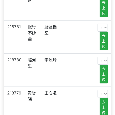
去
上
传
218781
银行
蔚蓝档
不妙
案
去
曲
上
传
218780
临河
李汶峰
里
去
上
传
218779
黄昏
王心凌
晓
去
上
传