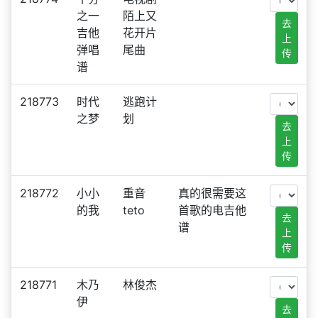
之一
陌上又
去
吉他
花开片
上
弹唱
尾曲
传
谱
218773
时代
逃跑计
之梦
划
去
上
传
218772
小小
重音
真的很需要这
的我
teto
首歌的电吉他
去
谱
上
传
218771
木乃
林俊杰
伊
去