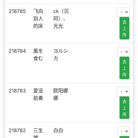
218785
飞向
ck（沉
别人
珂）、
去
的床
光光
上
传
218784
風を
ヨルシ
食む
カ
去
上
传
218783
爱没
欧阳娜
前奏
娜
去
上
传
218782
三生
白白
梦