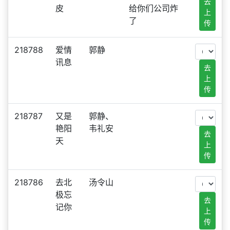
去
皮
给你们公司炸
上
了
传
218788
爱情
郭静
讯息
去
上
传
218787
又是
郭静、
艳阳
韦礼安
去
天
上
传
218786
去北
汤令山
极忘
去
记你
上
传