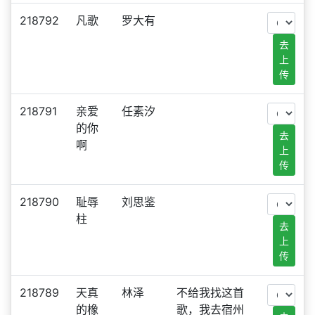
218792
凡歌
罗大有
去
上
传
218791
亲爱
任素汐
的你
去
啊
上
传
218790
耻辱
刘思鉴
柱
去
上
传
218789
天真
林泽
不给我找这首
的橡
歌，我去宿州