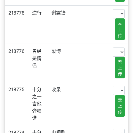
218778
逆行
谢霆锋
去
上
传
218776
曾经
梁博
是情
去
侣
上
传
218775
十分
收录
之一
去
吉他
上
弹唱
传
谱
218774
十分
电视剧