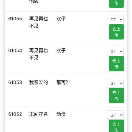
他版
传
61055
再见再也
欢子
不见
去上
传
61054
再见再也
欢子
不见
去上
传
61053
我亲爱的
郁可唯
去上
传
61052
末闻花名
动漫
去上
传