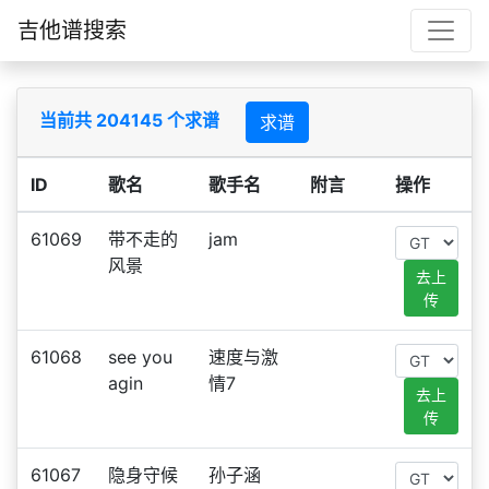
吉他谱搜索
当前共 204145 个求谱
求谱
ID
歌名
歌手名
附言
操作
61069
带不走的
jam
风景
去上
传
61068
see you
速度与激
agin
情7
去上
传
61067
隐身守候
孙子涵