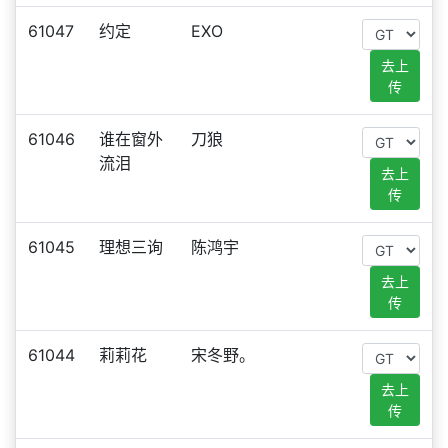
61047
约定
EXO
去上
传
61046
谁在窗外
刀狼
流泪
去上
传
61045
理想三询
陈鸿宇
去上
传
61044
莉莉花
宋冬野。
去上
传