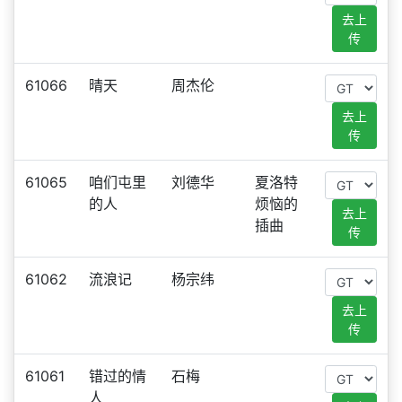
去上
传
61066
晴天
周杰伦
去上
传
61065
咱们屯里
刘德华
夏洛特
的人
烦恼的
去上
插曲
传
61062
流浪记
杨宗纬
去上
传
61061
错过的情
石梅
人