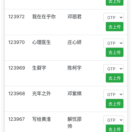
去上传
123972
我在在乎你
邓丽君
去上传
123970
心理医生
庄心妍
去上传
123969
生僻字
陈柯宇
去上传
123968
光年之外
邓紫棋
去上传
123967
写给黄淮
解忧邵
帅
去上传