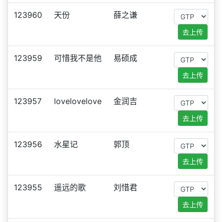
123960
天份
薛之谦
去上传
123959
可惜我不是他
易硕成
去上传
123957
lovelovelove
金润吉
去上传
123956
水星记
郭顶
去上传
123955
遥远的歌
刘惜君
去上传