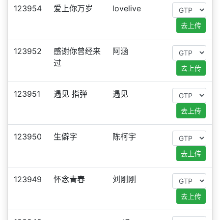
123954
爱上你万岁
lovelive
去上传
123952
感谢你曾经来
阿涵
过
去上传
123951
遇见 指弹
遇见
去上传
123950
生僻字
陈柯宇
去上传
123949
怀念青春
刘刚刚
去上传