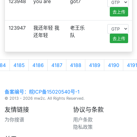
123948
you are
got7
去上传
123947
我还年轻 我
老王乐
还年轻
队
去上传
84
4185
4186
4187
4188
4189
4190
419
备案编号：皖ICP备15020540号-1
© 2013 - 2026 mw2c. All Rights Reserved.
友情链接
协议与条款
为你搜谱
用户条款
隐私政策